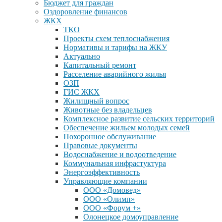
Бюджет для граждан
Оздоровление финансов
ЖКХ
ТКО
Проекты схем теплоснабжения
Нормативы и тарифы на ЖКУ
Актуально
Капитальный ремонт
Расселение аварийного жилья
ОЗП
ГИС ЖКХ
Жилищный вопрос
Животные без владельцев
Комплексное развитие сельских территорий
Обеспечение жильем молодых семей
Похоронное обслуживание
Правовые документы
Водоснабжение и водоотведение
Коммунальная инфрастуктура
Энергоэффективность
Управляющие компании
ООО «Домовед»
ООО «Олимп»
ООО «Форум +»
Олонецкое домоуправление