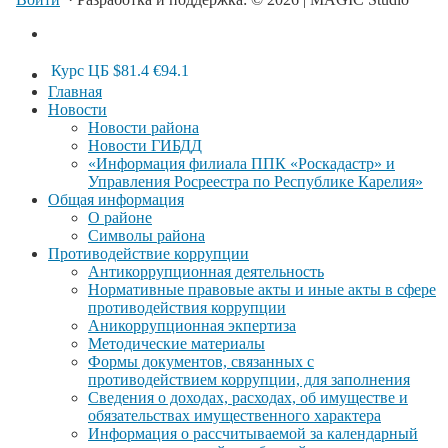
Курс ЦБ
$81.4
€94.1
Главная
Новости
Новости района
Новости ГИБДД
«Информация филиала ППК «Роскадастр» и
Управления Росреестра по Республике Карелия»
Общая информация
О районе
Символы района
Противодействие коррупции
Антикоррупционная деятельность
Нормативные правовые акты и иные акты в сфере
противодействия коррупции
Аникоррупционная экпертиза
Методические материалы
Формы документов, связанных с
противодействием коррупции, для заполнения
Сведения о доходах, расходах, об имуществе и
обязательствах имущественного характера
Информация о рассчитываемой за календарный