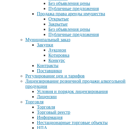
Без объявления цены
Публичные предложения
Продажа права аренды имущества
Открытые
Закрытые
Без объявления цены
Публичные предложения
Муниципальный заказ
Закупки
Аукцион
Котировка
Конкурс
Контракты
Поставщики
Регулирование цен и тарифов
Лицензирование розничной продажи алкогольной
продукции
Условия и порядок лицензирования
Лицензии
Торговля
Торговля
Торговый реестр
Информация
Нестационарные торговые объекты
НПА