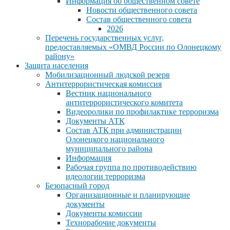
Информация об общественном совете
Новости общественного совета
Состав общественного совета
2026
Перечень государственных услуг,
предоставляемых «ОМВД России по Олонецкому
району»
Защита населения
Мобилизационный людской резерв
Антитеррористическая комиссия
Вестник национального
антитеррористического комитета
Видеоролики по профилактике терроризма
Документы АТК
Состав АТК при администрации
Олонецкого национального
муниципального района
Информация
Рабочая группа по противодействию
идеологии терроризма
Безопасный город
Организационные и планирующие
документы
Документы комиссии
Технорабочие документы