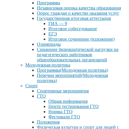
Программы
Независимая оценка качества образования
Опрос граждан о качестве оказания услуг
Государственная итоговая аттестация
ГИА — 9
Итоговое собеседование
ЕГЭ
Итоговое сочинение (изложение)
Олимпиады
Снижение бюрократической нагрузки на
педагогических работников
общеобразовательных организаций
Молодежная политика
Программы(Молодежная политика)
Перечни мероприятий(Молодежная
политика)
Спорт
Спортивные мероприятия
ГТО
Общая информация
Центр тестирования ГТО
Нормы ГТО
Фестивали ГТО
Положения
Физическая культура и спорт для людей с