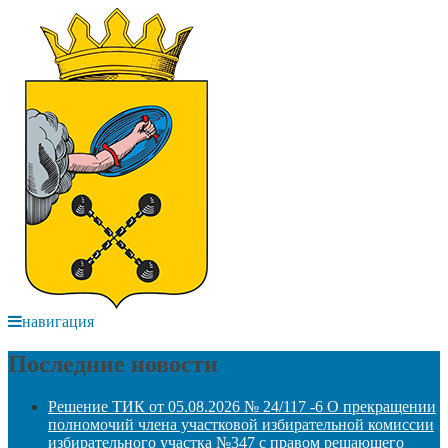
навигация
Последние новости
Решение ТИК от 05.08.2026 № 24/117 -6 О прекращении
полномочий члена участковой избирательной комиссии
избирательного участка №347 с правом решающего