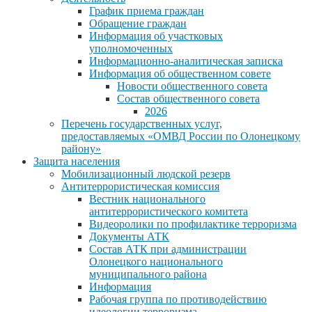
График приема граждан
Обращение граждан
Информация об участковых
уполномоченных
Информационно-аналитическая записка
Информация об общественном совете
Новости общественного совета
Состав общественного совета
2026
Перечень государственных услуг,
предоставляемых «ОМВД России по Олонецкому
району»
Защита населения
Мобилизационный людской резерв
Антитеррористическая комиссия
Вестник национального
антитеррористического комитета
Видеоролики по профилактике терроризма
Документы АТК
Состав АТК при администрации
Олонецкого национального
муниципального района
Информация
Рабочая группа по противодействию
идеологии терроризма