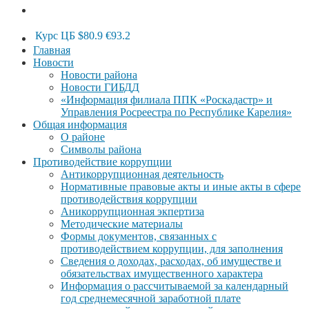
Курс ЦБ
$80.9
€93.2
Главная
Новости
Новости района
Новости ГИБДД
«Информация филиала ППК «Роскадастр» и
Управления Росреестра по Республике Карелия»
Общая информация
О районе
Символы района
Противодействие коррупции
Антикоррупционная деятельность
Нормативные правовые акты и иные акты в сфере
противодействия коррупции
Аникоррупционная экпертиза
Методические материалы
Формы документов, связанных с
противодействием коррупции, для заполнения
Сведения о доходах, расходах, об имуществе и
обязательствах имущественного характера
Информация о рассчитываемой за календарный
год среднемесячной заработной плате