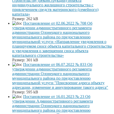
строительству (реконструкции) объекта
индивидуального жилищного строительства с
привлечением средств материнского (семейного)
капитала»
Размер:
262 kB
Постановление от 02.06.2022 № 708 Об
утверждении административного регламента
администрации Олонецкого национального
муниципального района по предоставлению
муниципальной услуги «Направление уведомления о
планируемом сносе объекта капитального строительства
и уведомления о завершении сноса объекта
капитального строительства»
Размер:
301 kB
Постановление от 06.07.2022 № 833 Об
утверждении административного регламента
администрации Олонецкого национального
муниципального района по предоставлению
муниципальной услуги "Присвоение адреса объекту
адресации, изменение и аннулирование такого адреса"
Размер:
595 kB
Постановление от 16.01.2023 № 23 Об
утверждении Административного регламента
администрации Олонецкого национального
муниципального района по предоставлению