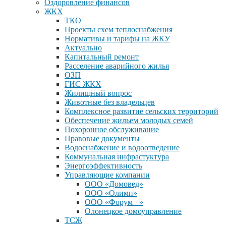
Оздоровление финансов
ЖКХ
ТКО
Проекты схем теплоснабжения
Нормативы и тарифы на ЖКУ
Актуально
Капитальный ремонт
Расселение аварийного жилья
ОЗП
ГИС ЖКХ
Жилищный вопрос
Животные без владельцев
Комплексное развитие сельских территорий
Обеспечение жильем молодых семей
Похоронное обслуживание
Правовые документы
Водоснабжение и водоотведение
Коммунальная инфрастуктура
Энергоэффективность
Управляющие компании
ООО «Домовед»
ООО «Олимп»
ООО «Форум +»
Олонецкое домоуправление
ТСЖ