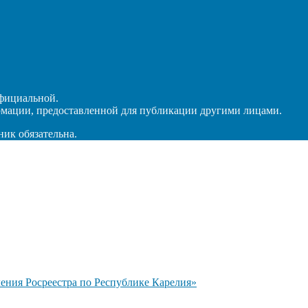
официальной.
рмации, предоставленной для публикации другими лицами.
ник обязательна.
ния Росреестра по Республике Карелия»