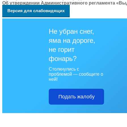
Об утверждении Административного регламента «Вы
Версия для слабовидящих
Не убран снег,
яма на дороге,
не горит
фонарь?
Столкнулись с
проблемой — сообщите о
ней!
Подать жалобу