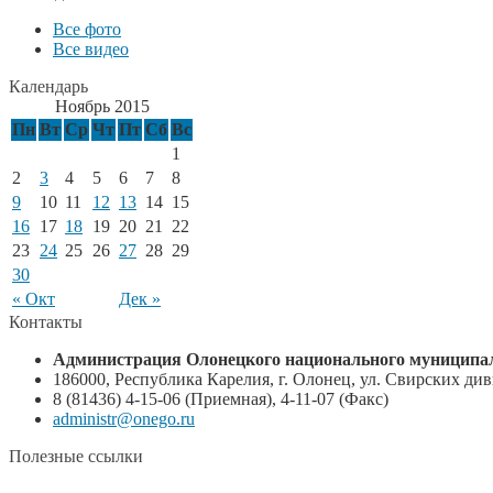
Все фото
Все видео
Календарь
Ноябрь 2015
Пн
Вт
Ср
Чт
Пт
Сб
Вс
1
2
3
4
5
6
7
8
9
10
11
12
13
14
15
16
17
18
19
20
21
22
23
24
25
26
27
28
29
30
« Окт
Дек »
Контакты
Администрация Олонецкого национального муниципал
186000, Республика Карелия, г. Олонец, ул. Свирских диви
8 (81436) 4-15-06 (Приемная), 4-11-07 (Факс)
administr@onego.ru
Полезные ссылки