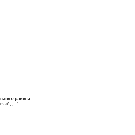
ьного района
зий, д. 1.