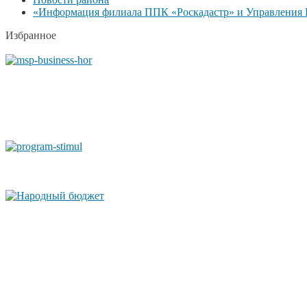
«Информация филиала ППК «Роскадастр» и Управления Р
Избранное