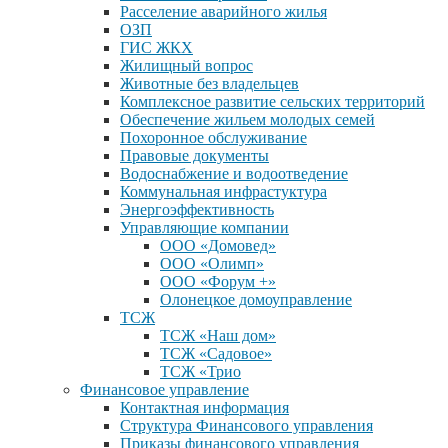
Расселение аварийного жилья
ОЗП
ГИС ЖКХ
Жилищный вопрос
Животные без владельцев
Комплексное развитие сельских территорий
Обеспечение жильем молодых семей
Похоронное обслуживание
Правовые документы
Водоснабжение и водоотведение
Коммунальная инфрастуктура
Энергоэффективность
Управляющие компании
ООО «Домовед»
ООО «Олимп»
ООО «Форум +»
Олонецкое домоуправление
ТСЖ
ТСЖ «Наш дом»
ТСЖ «Садовое»
ТСЖ «Трио
Финансовое управление
Контактная информация
Структура Финансового управления
Приказы финансового управления