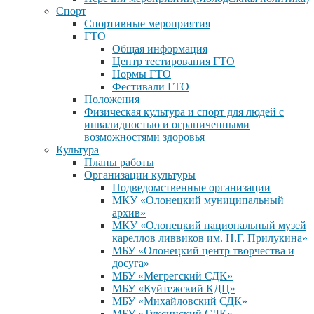
Спорт
Спортивные мероприятия
ГТО
Общая информация
Центр тестирования ГТО
Нормы ГТО
Фестивали ГТО
Положения
Физическая культура и спорт для людей с
инвалидностью и ограниченными
возможностями здоровья
Культура
Планы работы
Организации культуры
Подведомственные организации
МКУ «Олонецкий муниципальный
архив»
МКУ «Олонецкий национальный музей
кареллов ливвиков им. Н.Г. Прилукина»
МБУ «Олонецкий центр творчества и
досуга»
МБУ «Мегрегский СДК»
МБУ «Куйтежский КДЦ»
МБУ «Михайловский СДК»
МБУ «Туксинский СДК»