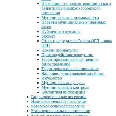
Программа социально-экономического
развития Олонецкого городского
поселения
Муниципальные правовые акты
Проекты муниципальных правовых
актов
Публичные слушания
Бюджет
Отчет председателя Совета ОГП, главы
ОГП
Наказы избирателей
Противодействие коррупции
Территориальное общественное
самоуправление
Территориальное планирование
Жилищно-коммунальное хозяйство
Имущество
Муниципальные услуги
Муниципальный контроль
Контактная информация
Видлицкое сельское поселение
Ильинское сельское поселение
Коверское сельское поселение
Коткозерское сельское поселение
Куйтежское сельское поселение