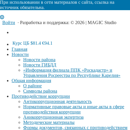
При использовании в сети материалов с сайта, ссылка на
источник обязательна.
Войти
· Разработка и поддержка: © 2026 | MAGIC Studio
Курс ЦБ
$81.4
€94.1
Главная
Новости
Новости района
Новости ГИБДД
«Информация филиала ППК «Роскадастр» и
Управления Росреестра по Республике Карелия»
Общая информация
О районе
Символы района
Противодействие коррупции
Антикоррупционная деятельность
Нормативные правовые акты и иные акты в сфере
противодействия коррупции
Аникоррупционная экпертиза
Методические материалы
Формы документов, связанных с противодействием