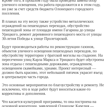
Кроме того, в прошлом году была проведена замена опор
уличного освещения, эта работа продолжится и в этом году,
но уже за счет средств бюджета Олонецкого городского
поселения.
В планах на эту весну также устройство металлических
ограждений на пешеходных переходах, обустройство
пешеходной зоны от площади имени Гагарина до улицы
Урицкого, ремонт деревянного пешеходного моста от улицы
30-летия Победы к улице Пролетарской.
Будут производиться работы по реконструкции газонов,
объектов уличного освещения пешеходных переходов, по
обустройству территории у братской могилы на стадионе. На
пересечении улиц Карла Маркса и Урицкого будет обустроена
зона отдыха с пешеходными дорожками, ограждением,
освещением скамейками, урнами. Проект интересный —
должно быть красиво, этот небольшой пятачок украсит въезд
в центральную часть города.
Это основные мероприятия по благоустройству и ремонту. Не
исключено, что в ходе работ будут вноситься какие-то
коррективы и дополнения.
Что касается культурной программы, то она построена на
основной концепции, заявленной Олонцом: Карелия —