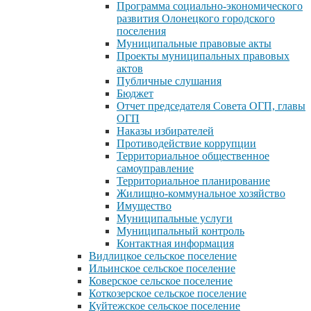
Программа социально-экономического
развития Олонецкого городского
поселения
Муниципальные правовые акты
Проекты муниципальных правовых
актов
Публичные слушания
Бюджет
Отчет председателя Совета ОГП, главы
ОГП
Наказы избирателей
Противодействие коррупции
Территориальное общественное
самоуправление
Территориальное планирование
Жилищно-коммунальное хозяйство
Имущество
Муниципальные услуги
Муниципальный контроль
Контактная информация
Видлицкое сельское поселение
Ильинское сельское поселение
Коверское сельское поселение
Коткозерское сельское поселение
Куйтежское сельское поселение