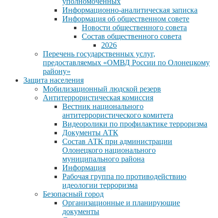
уполномоченных
Информационно-аналитическая записка
Информация об общественном совете
Новости общественного совета
Состав общественного совета
2026
Перечень государственных услуг,
предоставляемых «ОМВД России по Олонецкому
району»
Защита населения
Мобилизационный людской резерв
Антитеррористическая комиссия
Вестник национального
антитеррористического комитета
Видеоролики по профилактике терроризма
Документы АТК
Состав АТК при администрации
Олонецкого национального
муниципального района
Информация
Рабочая группа по противодействию
идеологии терроризма
Безопасный город
Организационные и планирующие
документы