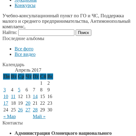
Конкурсы
Учебно-консультационный пункт по ГО и ЧС, Поддержка
малого и среднего предпринимательства, Антимонопольный
комплаенс,
Найти:
Последние альбомы
Все фото
Все видео
Календарь
Апрель 2017
Пн
Вт
Ср
Чт
Пт
Сб
Вс
1
2
3
4
5
6
7
8
9
10
11
12
13
14
15
16
17
18
19
20
21
22
23
24
25
26
27
28
29
30
« Мар
Май »
Контакты
Администрация Олонецкого национального