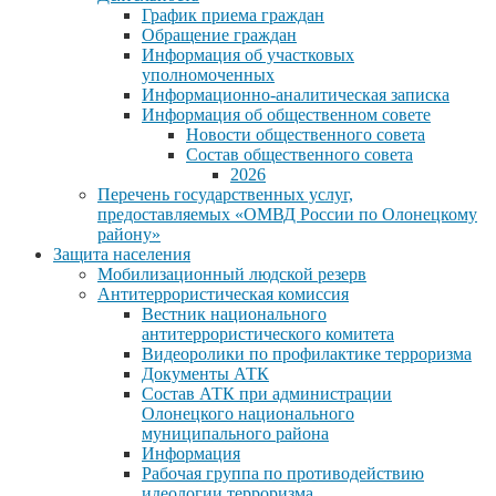
График приема граждан
Обращение граждан
Информация об участковых
уполномоченных
Информационно-аналитическая записка
Информация об общественном совете
Новости общественного совета
Состав общественного совета
2026
Перечень государственных услуг,
предоставляемых «ОМВД России по Олонецкому
району»
Защита населения
Мобилизационный людской резерв
Антитеррористическая комиссия
Вестник национального
антитеррористического комитета
Видеоролики по профилактике терроризма
Документы АТК
Состав АТК при администрации
Олонецкого национального
муниципального района
Информация
Рабочая группа по противодействию
идеологии терроризма