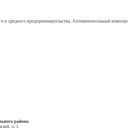
го и среднего предпринимательства, Антимонопольный комплае
ьного района
зий, д. 1.