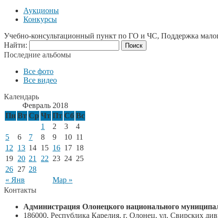
Аукционы
Конкурсы
Учебно-консультационный пункт по ГО и ЧС, Поддержка мало
Найти:
Последние альбомы
Все фото
Все видео
Календарь
Февраль 2018
Пн
Вт
Ср
Чт
Пт
Сб
Вс
1
2
3
4
5
6
7
8
9
10
11
12
13
14
15
16
17
18
19
20
21
22
23
24
25
26
27
28
« Янв
Мар »
Контакты
Администрация Олонецкого национального муниципал
186000, Республика Карелия, г. Олонец, ул. Свирских диви