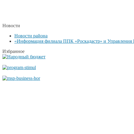
Новости
Новости района
«Информация филиала ППК «Роскадастр» и Управления Р
Избранное