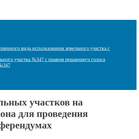
ешенного вида использования земельного участка с
льного участка №347 с правом решающего голоса
 №347
ельных участков на
она для проведения
еферендумах