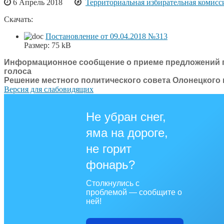
6 Апрель 2018
Территориальная избирательная комисс
Скачать:
Постановление от 09.04.2018 №313
Размер:
75 kB
Информационное сообщение о приеме предложений п
голоса
Решение местного политического совета Олонецког
Версия для слабовидящих
Не убран снег,
яма на дороге,
не горит
фонарь?
Столкнулись с
проблемой — сообщите о
ней!