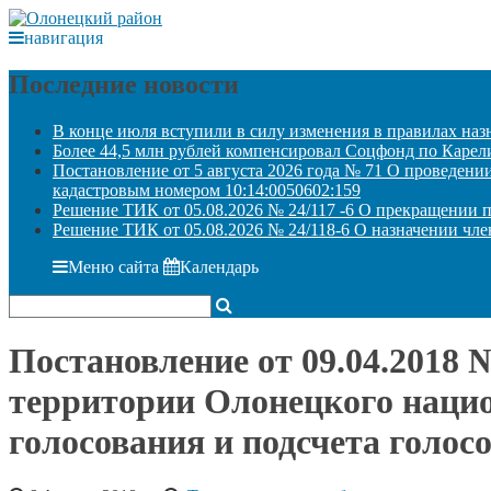
навигация
Последние новости
В конце июля вступили в силу изменения в правилах наз
Более 44,5 млн рублей компенсировал Соцфонд по Карелии
Постановление от 5 августа 2026 года № 71 О проведени
кадастровым номером 10:14:0050602:159
Решение ТИК от 05.08.2026 № 24/117 -6 О прекращении 
Решение ТИК от 05.08.2026 № 24/118-6 О назначении чле
Меню сайта
Календарь
Постановление от 09.04.2018 
территории Олонецкого нацио
голосования и подсчета голос