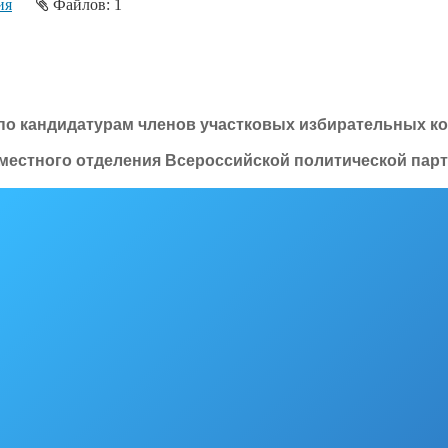
ия
Файлов: 1
о кандидатурам членов участковых избирательных к
о местного отделения Всероссийской политической п