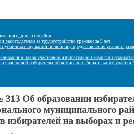
начения единого пособия
 работодателям за трудоустройство граждан за 5 лет
и публичных слушаний по вопросу предоставления условно разр
полномочий члена участковой избирательной комиссии избирате
на участковой избирательной комиссии избирательного участка
№ 313 Об образовании избират
нального муниципального рай
ов избирателей на выборах и р