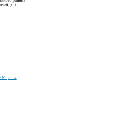
ьного района
зий, д. 1.