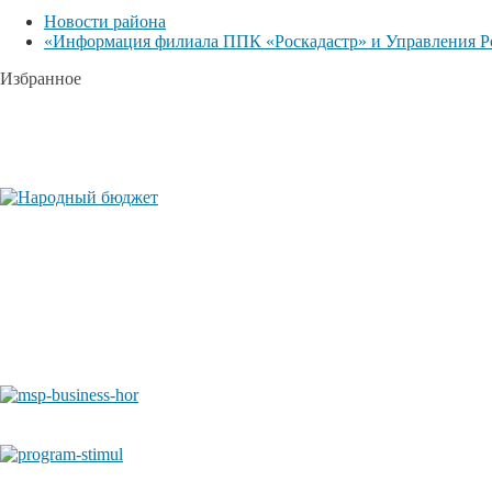
Новости района
«Информация филиала ППК «Роскадастр» и Управления Ро
Избранное