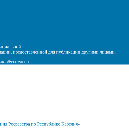
ициальной.
мации, предоставленной для публикации другими лицами.
ик обязательна.
ия Росреестра по Республике Карелия»