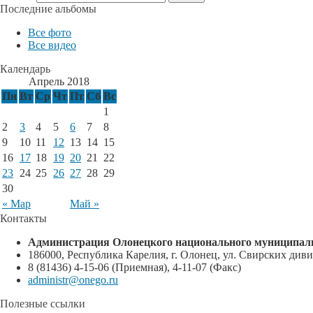
Последние альбомы
Все фото
Все видео
Календарь
Апрель 2018
Пн
Вт
Ср
Чт
Пт
Сб
Вс
1
2
3
4
5
6
7
8
9
10
11
12
13
14
15
16
17
18
19
20
21
22
23
24
25
26
27
28
29
30
« Мар
Май »
Контакты
Администрация Олонецкого национального муниципал
186000, Республика Карелия, г. Олонец, ул. Свирских дивиз
8 (81436) 4-15-06 (Приемная), 4-11-07 (Факс)
administr@onego.ru
Полезные ссылки