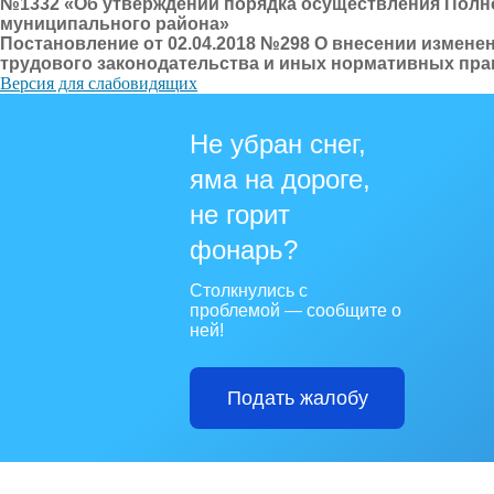
№1332 «Об утверждении порядка осуществления Полн
муниципального района»
Постановление от 02.04.2018 №298 О внесении измен
трудового законодательства и иных нормативных прав
Версия для слабовидящих
Не убран снег,
яма на дороге,
не горит
фонарь?
Столкнулись с
проблемой — сообщите о
ней!
Подать жалобу