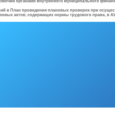
омочий органами внутреннего муниципального финанс
ений в План проведения плановых проверок при осуще
овых актов, содержащих нормы трудового права, в АУ 