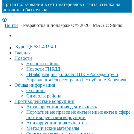
При использовании в сети материалов с сайта, ссылка на
источник обязательна.
Войти
· Разработка и поддержка: © 2026 | MAGIC Studio
Курс ЦБ
$81.4
€94.1
Главная
Новости
Новости района
Новости ГИБДД
«Информация филиала ППК «Роскадастр» и
Управления Росреестра по Республике Карелия»
Общая информация
О районе
Символы района
Противодействие коррупции
Антикоррупционная деятельность
Нормативные правовые акты и иные акты в сфере
противодействия коррупции
Аникоррупционная экпертиза
Методические материалы
Формы документов, связанных с