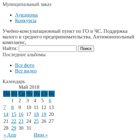
Муниципальный заказ
Аукционы
Конкурсы
Учебно-консультационный пункт по ГО и ЧС, Поддержка
малого и среднего предпринимательства, Антимонопольный
комплаенс,
Найти:
Последние альбомы
Все фото
Все видео
Календарь
Май 2018
Пн
Вт
Ср
Чт
Пт
Сб
Вс
1
2
3
4
5
6
7
8
9
10
11
12
13
14
15
16
17
18
19
20
21
22
23
24
25
26
27
28
29
30
31
« Апр
Июн »