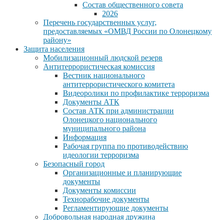
Состав общественного совета
2026
Перечень государственных услуг,
предоставляемых «ОМВД России по Олонецкому
району»
Защита населения
Мобилизационный людской резерв
Антитеррористическая комиссия
Вестник национального
антитеррористического комитета
Видеоролики по профилактике терроризма
Документы АТК
Состав АТК при администрации
Олонецкого национального
муниципального района
Информация
Рабочая группа по противодействию
идеологии терроризма
Безопасный город
Организационные и планирующие
документы
Документы комиссии
Технорабочие документы
Регламентирующие документы
Добровольная народная дружина