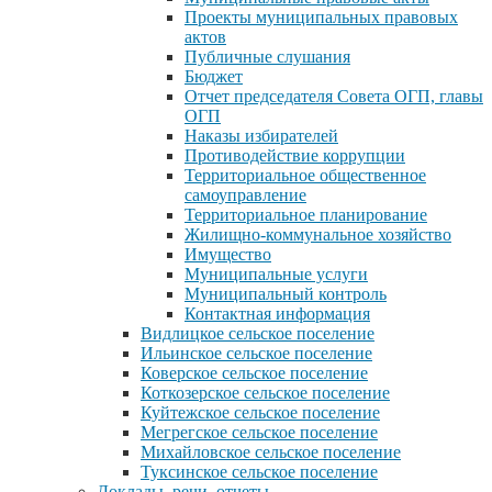
Проекты муниципальных правовых
актов
Публичные слушания
Бюджет
Отчет председателя Совета ОГП, главы
ОГП
Наказы избирателей
Противодействие коррупции
Территориальное общественное
самоуправление
Территориальное планирование
Жилищно-коммунальное хозяйство
Имущество
Муниципальные услуги
Муниципальный контроль
Контактная информация
Видлицкое сельское поселение
Ильинское сельское поселение
Коверское сельское поселение
Коткозерское сельское поселение
Куйтежское сельское поселение
Мегрегское сельское поселение
Михайловское сельское поселение
Туксинское сельское поселение
Доклады, речи, отчеты