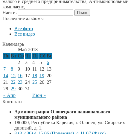
малого и среднего предпринимательства, Антимонопольный
комплаенс,
Найти:
Последние альбомы
Все фото
Все видео
Календарь
Май 2018
Пн
Вт
Ср
Чт
Пт
Сб
Вс
1
2
3
4
5
6
7
8
9
10
11
12
13
14
15
16
17
18
19
20
21
22
23
24
25
26
27
28
29
30
31
« Апр
Июн »
Контакты
Администрация Олонецкого национального
муниципального района
186000, Республика Карелия, г. Олонец, ул. Свирских
дивизий, д. 1.
8 (81436) 4-15-06 (Приемная), 4-11-07 (Факс)