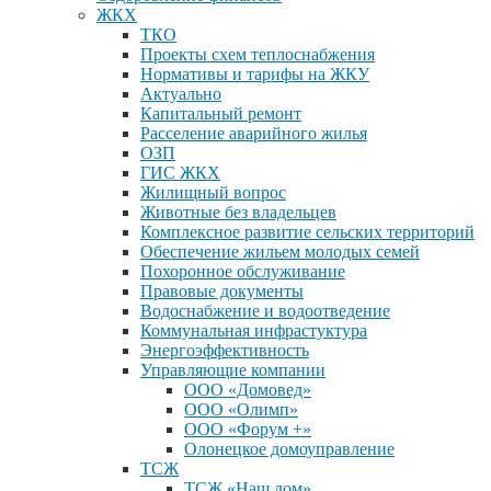
ЖКХ
ТКО
Проекты схем теплоснабжения
Нормативы и тарифы на ЖКУ
Актуально
Капитальный ремонт
Расселение аварийного жилья
ОЗП
ГИС ЖКХ
Жилищный вопрос
Животные без владельцев
Комплексное развитие сельских территорий
Обеспечение жильем молодых семей
Похоронное обслуживание
Правовые документы
Водоснабжение и водоотведение
Коммунальная инфрастуктура
Энергоэффективность
Управляющие компании
ООО «Домовед»
ООО «Олимп»
ООО «Форум +»
Олонецкое домоуправление
ТСЖ
ТСЖ «Наш дом»