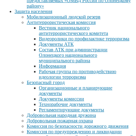
предоставляемых «ОМВД России по Олонецкому
району»
Защита населения
Мобилизационный людской резерв
Антитеррористическая комиссия
Вестник национального
антитеррористического комитета
Видеоролики по профилактике терроризма
Документы АТК
Состав АТК при администрации
Олонецкого национального
муниципального района
Информация
Рабочая группа по противодействию
идеологии терроризма
Безопасный город
Организационные и планирующие
документы
Документы комиссии
Технорабочие документы
Регламентирующие документы
Добровольная народная дружина
Добровольная пожарная охрана
Комиссия по безопасности дорожного движения
Комиссия по предупреждению и ликвидации