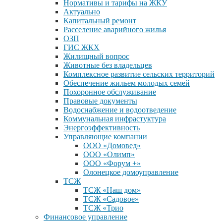
Нормативы и тарифы на ЖКУ
Актуально
Капитальный ремонт
Расселение аварийного жилья
ОЗП
ГИС ЖКХ
Жилищный вопрос
Животные без владельцев
Комплексное развитие сельских территорий
Обеспечение жильем молодых семей
Похоронное обслуживание
Правовые документы
Водоснабжение и водоотведение
Коммунальная инфрастуктура
Энергоэффективность
Управляющие компании
ООО «Домовед»
ООО «Олимп»
ООО «Форум +»
Олонецкое домоуправление
ТСЖ
ТСЖ «Наш дом»
ТСЖ «Садовое»
ТСЖ «Трио
Финансовое управление