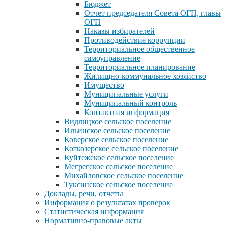
Бюджет
Отчет председателя Совета ОГП, главы
ОГП
Наказы избирателей
Противодействие коррупции
Территориальное общественное
самоуправление
Территориальное планирование
Жилищно-коммунальное хозяйство
Имущество
Муниципальные услуги
Муниципальный контроль
Контактная информация
Видлицкое сельское поселение
Ильинское сельское поселение
Коверское сельское поселение
Коткозерское сельское поселение
Куйтежское сельское поселение
Мегрегское сельское поселение
Михайловское сельское поселение
Туксинское сельское поселение
Доклады, речи, отчеты
Информация о результатах проверок
Статистическая информация
Нормативно-правовые акты