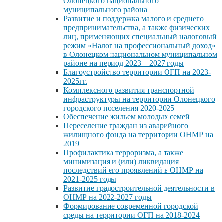
Олонецкого национального
муниципального района
Развитие и поддержка малого и среднего
предпринимательства, а также физических
лиц, применяющих специальный налоговый
режим «Налог на профессиональный доход»
в Олонецком национальном муниципальном
районе на период 2023 – 2027 годы
Благоустройство территории ОГП на 2023-
2025гг.
Комплексного развития транспортной
инфраструктуры на территории Олонецкого
городского поселения 2020-2025
Обеспечение жильем молодых семей
Переселение граждан из аварийного
жилищного фонда на территории ОНМР на
2019
Профилактика терроризма, а также
минимизация и (или) ликвидация
последствий его проявлений в ОНМР на
2021-2025 годы
Развитие градостроительной деятельности в
ОНМР на 2022-2027 годы
Формирование современной городской
среды на территории ОГП на 2018-2024