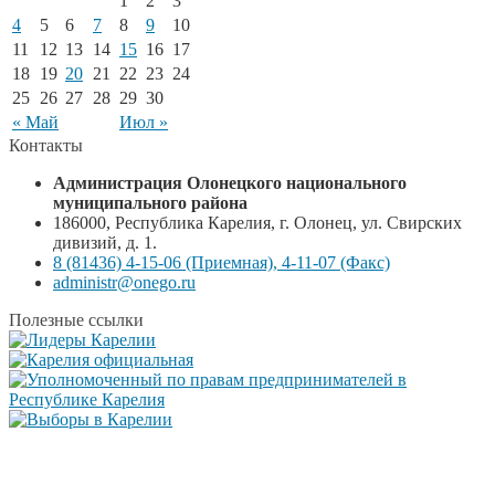
1
2
3
4
5
6
7
8
9
10
11
12
13
14
15
16
17
18
19
20
21
22
23
24
25
26
27
28
29
30
« Май
Июл »
Контакты
Администрация Олонецкого национального
муниципального района
186000, Республика Карелия, г. Олонец, ул. Свирских
дивизий, д. 1.
8 (81436) 4-15-06 (Приемная), 4-11-07 (Факс)
administr@onego.ru
Полезные ссылки