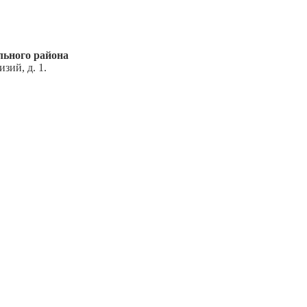
ьного района
зий, д. 1.