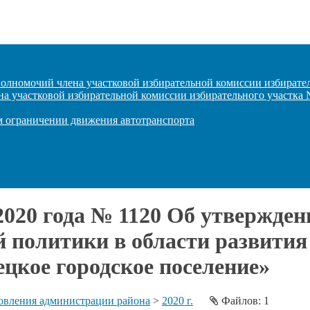
полномочий члена участковой избирательной комиссии избирате
на участковой избирательной комиссии избирательного участка
ом ограничении движения автотранспорта
 2020 года № 1120 Об утвержде
 политики в области развития
цкое городское поселение»
овления администрации района
>
2020 г.
Файлов: 1