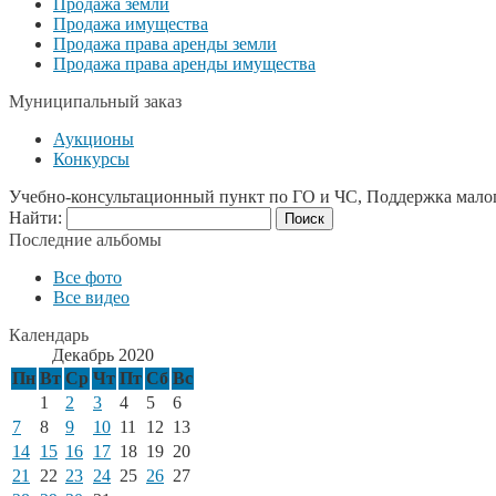
Продажа земли
Продажа имущества
Продажа права аренды земли
Продажа права аренды имущества
Муниципальный заказ
Аукционы
Конкурсы
Учебно-консультационный пункт по ГО и ЧС, Поддержка мало
Найти:
Последние альбомы
Все фото
Все видео
Календарь
Декабрь 2020
Пн
Вт
Ср
Чт
Пт
Сб
Вс
1
2
3
4
5
6
7
8
9
10
11
12
13
14
15
16
17
18
19
20
21
22
23
24
25
26
27