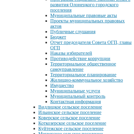
развития Олонецкого городского
поселения
Муниципальные правовые акты
Проекты муниципальных правовых
актов
Публичные слушания
Бюджет
Отчет председателя Совета ОГП, главы
ОГП
Наказы избирателей
Противодействие коррупции
Территориальное общественное
самоуправление
Территориальное планирование
Жилищно-коммунальное хозяйство
Имущество
Муниципальные услуги
Муниципальный контроль
Контактная информация
Видлицкое сельское поселение
Ильинское сельское поселение
Коверское сельское поселение
Коткозерское сельское поселение
Куйтежское сельское поселение
Мегрегское сельское поселение