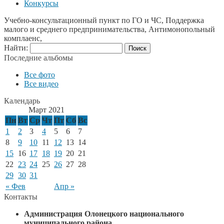
Конкурсы
Учебно-консультационный пункт по ГО и ЧС, Поддержка
малого и среднего предпринимательства, Антимонопольный
комплаенс,
Найти:
Последние альбомы
Все фото
Все видео
Календарь
Март 2021
Пн
Вт
Ср
Чт
Пт
Сб
Вс
1
2
3
4
5
6
7
8
9
10
11
12
13
14
15
16
17
18
19
20
21
22
23
24
25
26
27
28
29
30
31
« Фев
Апр »
Контакты
Администрация Олонецкого национального
муниципального района