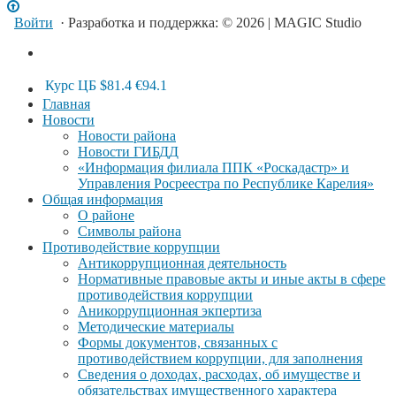
Войти
· Разработка и поддержка: © 2026 | MAGIC Studio
Курс ЦБ
$81.4
€94.1
Главная
Новости
Новости района
Новости ГИБДД
«Информация филиала ППК «Роскадастр» и
Управления Росреестра по Республике Карелия»
Общая информация
О районе
Символы района
Противодействие коррупции
Антикоррупционная деятельность
Нормативные правовые акты и иные акты в сфере
противодействия коррупции
Аникоррупционная экпертиза
Методические материалы
Формы документов, связанных с
противодействием коррупции, для заполнения
Сведения о доходах, расходах, об имуществе и
обязательствах имущественного характера