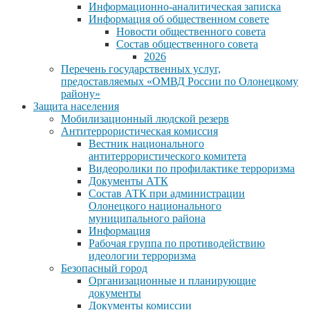
Информационно-аналитическая записка
Информация об общественном совете
Новости общественного совета
Состав общественного совета
2026
Перечень государственных услуг,
предоставляемых «ОМВД России по Олонецкому
району»
Защита населения
Мобилизационный людской резерв
Антитеррористическая комиссия
Вестник национального
антитеррористического комитета
Видеоролики по профилактике терроризма
Документы АТК
Состав АТК при администрации
Олонецкого национального
муниципального района
Информация
Рабочая группа по противодействию
идеологии терроризма
Безопасный город
Организационные и планирующие
документы
Документы комиссии