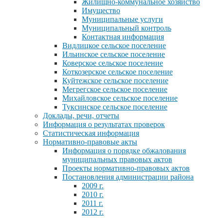
Жилищно-коммунальное хозяйство
Имущество
Муниципальные услуги
Муниципальный контроль
Контактная информация
Видлицкое сельское поселение
Ильинское сельское поселение
Коверское сельское поселение
Коткозерское сельское поселение
Куйтежское сельское поселение
Мегрегское сельское поселение
Михайловское сельское поселение
Туксинское сельское поселение
Доклады, речи, отчеты
Информация о результатах проверок
Статистическая информация
Нормативно-правовые акты
Информация о порядке обжалования
муниципальных правовых актов
Проекты нормативно-правовых актов
Постановления администрации района
2009 г.
2010 г.
2011 г.
2012 г.