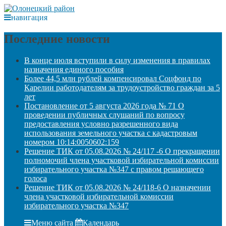
навигация
Последние новости
В конце июля вступили в силу изменения в правилах
назначения единого пособия
Более 44,5 млн рублей компенсировал Соцфонд по
Карелии работодателям за трудоустройство граждан за 5
лет
Постановление от 5 августа 2026 года № 71 О
проведении публичных слушаний по вопросу
предоставления условно разрешенного вида
использования земельного участка с кадастровым
номером 10:14:0050602:159
Решение ТИК от 05.08.2026 № 24/117 -6 О прекращении
полномочий члена участковой избирательной комиссии
избирательного участка №347 с правом решающего
голоса
Решение ТИК от 05.08.2026 № 24/118-6 О назначении
члена участковой избирательной комиссии
избирательного участка №347
Меню сайта
Календарь