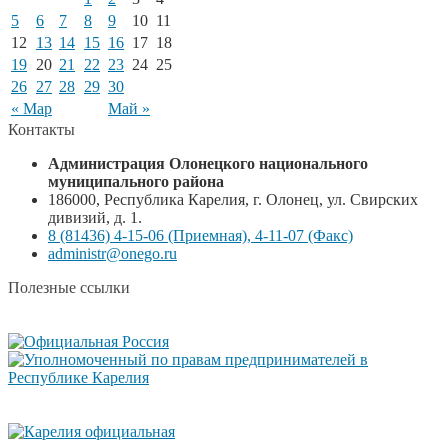
5
6
7
8
9
10
11
12
13
14
15
16
17
18
19
20
21
22
23
24
25
26
27
28
29
30
« Мар
Май »
Контакты
Администрация Олонецкого национального
муниципального района
186000, Республика Карелия, г. Олонец, ул. Свирских
дивизий, д. 1.
8 (81436) 4-15-06 (Приемная), 4-11-07 (Факс)
administr@onego.ru
Полезные ссылки