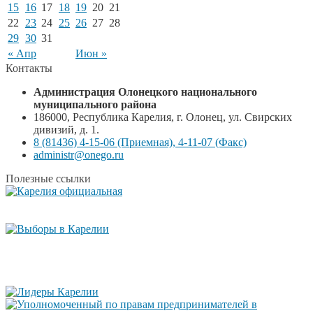
15
16
17
18
19
20
21
22
23
24
25
26
27
28
29
30
31
« Апр
Июн »
Контакты
Администрация Олонецкого национального
муниципального района
186000, Республика Карелия, г. Олонец, ул. Свирских
дивизий, д. 1.
8 (81436) 4-15-06 (Приемная), 4-11-07 (Факс)
administr@onego.ru
Полезные ссылки