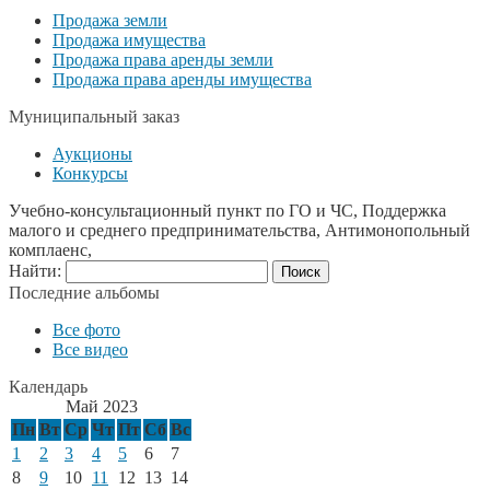
Продажа земли
Продажа имущества
Продажа права аренды земли
Продажа права аренды имущества
Муниципальный заказ
Аукционы
Конкурсы
Учебно-консультационный пункт по ГО и ЧС, Поддержка
малого и среднего предпринимательства, Антимонопольный
комплаенс,
Найти:
Последние альбомы
Все фото
Все видео
Календарь
Май 2023
Пн
Вт
Ср
Чт
Пт
Сб
Вс
1
2
3
4
5
6
7
8
9
10
11
12
13
14