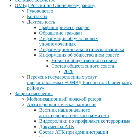
ОМВД России по Олонецкому району
Руководство
Контакты
Деятельность
График приема граждан
Обращение граждан
Информация об участковых
уполномоченных
Информационно-аналитическая записка
Информация об общественном совете
Новости общественного совета
Состав общественного совета
2026
Перечень государственных услуг,
предоставляемых «ОМВД России по Олонецкому
району»
Защита населения
Мобилизационный людской резерв
Антитеррористическая комиссия
Вестник национального
антитеррористического комитета
Видеоролики по профилактике терроризма
Документы АТК
Состав АТК при администрации