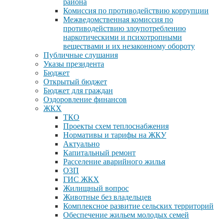
района
Комиссия по противодействию коррупции
Межведомственная комиссия по
противодействию злоупотреблению
наркотическими и психотропными
веществами и их незаконному обороту
Публичные слушания
Указы президента
Бюджет
Открытый бюджет
Бюджет для граждан
Оздоровление финансов
ЖКХ
ТКО
Проекты схем теплоснабжения
Нормативы и тарифы на ЖКУ
Актуально
Капитальный ремонт
Расселение аварийного жилья
ОЗП
ГИС ЖКХ
Жилищный вопрос
Животные без владельцев
Комплексное развитие сельских территорий
Обеспечение жильем молодых семей