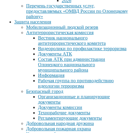
2026
Перечень государственных услуг,
предоставляемых «ОМВД России по Олонецкому
району»
Защита населения
Мобилизационный людской резерв
Антитеррористическая комиссия
Вестник национального
антитеррористического комитета
Видеоролики по профилактике терроризма
Документы АТК
Состав АТК при администрации
Олонецкого национального
муниципального района
Информация
Рабочая группа по противодействию
идеологии терроризма
Безопасный город
Организационные и планирующие
документы
Документы комиссии
Технорабочие документы
Регламентирующие документы
Добровольная народная дружина
Добровольная пожарная охрана