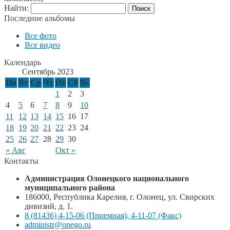
Найти:
Последние альбомы
Все фото
Все видео
Календарь
Сентябрь 2023
Пн
Вт
Ср
Чт
Пт
Сб
Вс
1
2
3
4
5
6
7
8
9
10
11
12
13
14
15
16
17
18
19
20
21
22
23
24
25
26
27
28
29
30
« Авг
Окт »
Контакты
Администрация Олонецкого национального
муниципального района
186000, Республика Карелия, г. Олонец, ул. Свирских
дивизий, д. 1.
8 (81436) 4-15-06 (Приемная), 4-11-07 (Факс)
administr@onego.ru