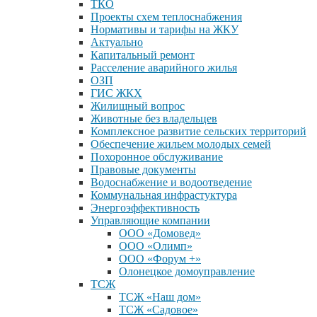
ТКО
Проекты схем теплоснабжения
Нормативы и тарифы на ЖКУ
Актуально
Капитальный ремонт
Расселение аварийного жилья
ОЗП
ГИС ЖКХ
Жилищный вопрос
Животные без владельцев
Комплексное развитие сельских территорий
Обеспечение жильем молодых семей
Похоронное обслуживание
Правовые документы
Водоснабжение и водоотведение
Коммунальная инфрастуктура
Энергоэффективность
Управляющие компании
ООО «Домовед»
ООО «Олимп»
ООО «Форум +»
Олонецкое домоуправление
ТСЖ
ТСЖ «Наш дом»
ТСЖ «Садовое»