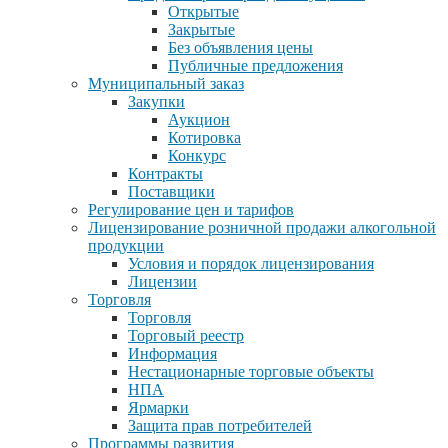
Открытые
Закрытые
Без объявления цены
Публичные предложения
Муниципальный заказ
Закупки
Аукцион
Котировка
Конкурс
Контракты
Поставщики
Регулирование цен и тарифов
Лицензирование розничной продажи алкогольной
продукции
Условия и порядок лицензирования
Лицензии
Торговля
Торговля
Торговый реестр
Информация
Нестационарные торговые объекты
НПА
Ярмарки
Защита прав потребителей
Программы развития