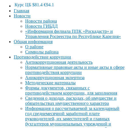
Курс ЦБ
$81.4
€94.1
Главная
Новости
Новости района
Новости ГИБДД
«Информация филиала ППК «Роскадастр» и
Управления Росреестра по Республике Карелия»
Общая информация
О районе
Символы района
Противодействие коррупции
Антикоррупционная деятельность
Нормативные правовые акты и иные акты в сфере
противодействия коррупции
Аникоррупционная экпертиза
Методические материалы
Формы документов, связанных с
противодействием коррупции, для заполнения
Сведения о доходах, расходах, об имуществе и
обязательствах имущественного характера
Информация о рассчитываемой за календарный
год среднемесячной заработной плате
руководителей, их заместителей и главных
бухгалтеров муниципальных учреждений и