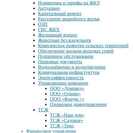
Нормативы и тарифы на ЖКУ
Актуально
Капитальный ремонт
Расселение аварийного жилья
ОЗП
ГИС ЖКХ
Жилищный вопрос
Животные без владельцев
Комплексное развитие сельских территорий
Обеспечение жильем молодых семей
Похоронное обслуживание
Правовые документы
Водоснабжение и водоотведение
Коммунальная инфрастуктура
Энергоэффективность
Управляющие компании
ООО «Домовед»
ООО «Олимп»
ООО «Форум +»
Олонецкое домоуправление
ТСЖ
ТСЖ «Наш дом»
ТСЖ «Садовое»
ТСЖ «Трио
Финансовое управление