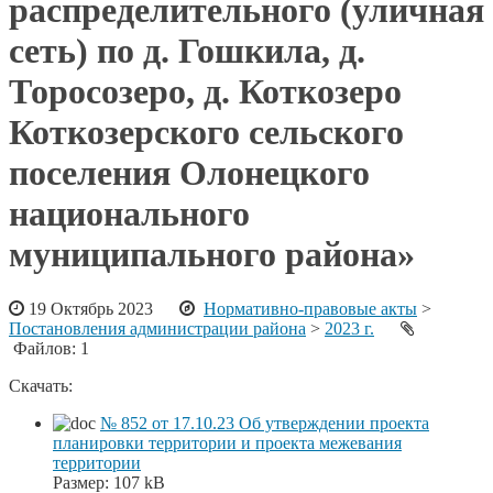
распределительного (уличная
сеть) по д. Гошкила, д.
Торосозеро, д. Коткозеро
Коткозерского сельского
поселения Олонецкого
национального
муниципального района»
19 Октябрь 2023
Нормативно-правовые акты
>
Постановления администрации района
>
2023 г.
Файлов: 1
Скачать:
№ 852 от 17.10.23 Об утверждении проекта
планировки территории и проекта межевания
территории
Размер:
107 kB