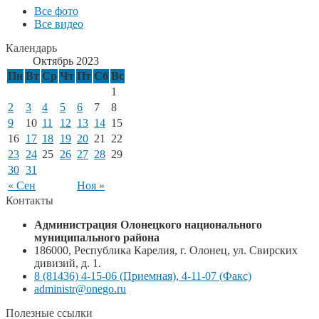
Все фото
Все видео
Календарь
Октябрь 2023
Пн
Вт
Ср
Чт
Пт
Сб
Вс
1
2
3
4
5
6
7
8
9
10
11
12
13
14
15
16
17
18
19
20
21
22
23
24
25
26
27
28
29
30
31
« Сен
Ноя »
Контакты
Администрация Олонецкого национального
муниципального района
186000, Республика Карелия, г. Олонец, ул. Свирских
дивизий, д. 1.
8 (81436) 4-15-06 (Приемная), 4-11-07 (Факс)
administr@onego.ru
Полезные ссылки