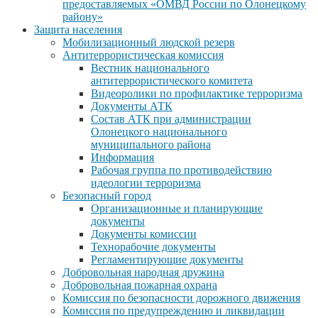
предоставляемых «ОМВД России по Олонецкому
району»
Защита населения
Мобилизационный людской резерв
Антитеррористическая комиссия
Вестник национального
антитеррористического комитета
Видеоролики по профилактике терроризма
Документы АТК
Состав АТК при администрации
Олонецкого национального
муниципального района
Информация
Рабочая группа по противодействию
идеологии терроризма
Безопасный город
Организационные и планирующие
документы
Документы комиссии
Технорабочие документы
Регламентирующие документы
Добровольная народная дружина
Добровольная пожарная охрана
Комиссия по безопасности дорожного движения
Комиссия по предупреждению и ликвидации