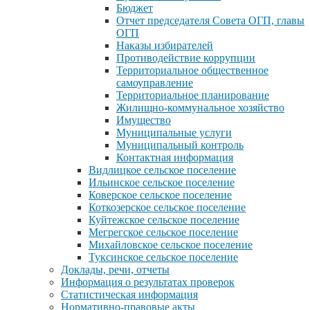
Бюджет
Отчет председателя Совета ОГП, главы
ОГП
Наказы избирателей
Противодействие коррупции
Территориальное общественное
самоуправление
Территориальное планирование
Жилищно-коммунальное хозяйство
Имущество
Муниципальные услуги
Муниципальный контроль
Контактная информация
Видлицкое сельское поселение
Ильинское сельское поселение
Коверское сельское поселение
Коткозерское сельское поселение
Куйтежское сельское поселение
Мегрегское сельское поселение
Михайловское сельское поселение
Туксинское сельское поселение
Доклады, речи, отчеты
Информация о результатах проверок
Статистическая информация
Нормативно-правовые акты