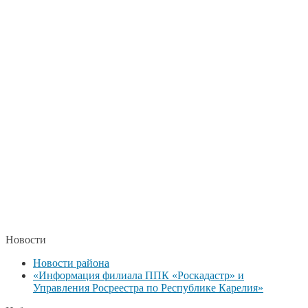
Новости
Новости района
«Информация филиала ППК «Роскадастр» и
Управления Росреестра по Республике Карелия»