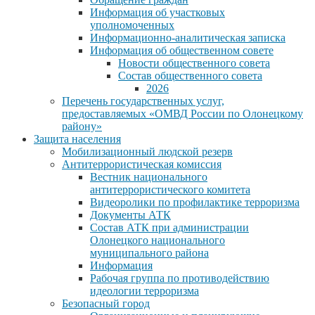
Информация об участковых
уполномоченных
Информационно-аналитическая записка
Информация об общественном совете
Новости общественного совета
Состав общественного совета
2026
Перечень государственных услуг,
предоставляемых «ОМВД России по Олонецкому
району»
Защита населения
Мобилизационный людской резерв
Антитеррористическая комиссия
Вестник национального
антитеррористического комитета
Видеоролики по профилактике терроризма
Документы АТК
Состав АТК при администрации
Олонецкого национального
муниципального района
Информация
Рабочая группа по противодействию
идеологии терроризма
Безопасный город