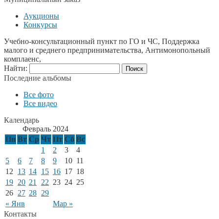
Аукционы
Конкурсы
Учебно-консультационный пункт по ГО и ЧС, Поддержка
малого и среднего предпринимательства, Антимонопольный
комплаенс,
Найти:
Последние альбомы
Все фото
Все видео
Календарь
Февраль 2024
Пн
Вт
Ср
Чт
Пт
Сб
Вс
1
2
3
4
5
6
7
8
9
10
11
12
13
14
15
16
17
18
19
20
21
22
23
24
25
26
27
28
29
« Янв
Мар »
Контакты