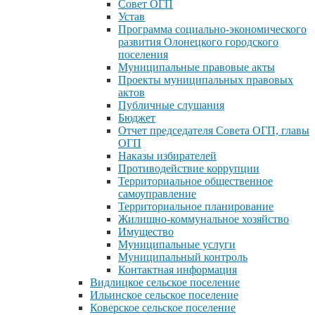
Совет ОГП
Устав
Программа социально-экономического
развития Олонецкого городского
поселения
Муниципальные правовые акты
Проекты муниципальных правовых
актов
Публичные слушания
Бюджет
Отчет председателя Совета ОГП, главы
ОГП
Наказы избирателей
Противодействие коррупции
Территориальное общественное
самоуправление
Территориальное планирование
Жилищно-коммунальное хозяйство
Имущество
Муниципальные услуги
Муниципальный контроль
Контактная информация
Видлицкое сельское поселение
Ильинское сельское поселение
Коверское сельское поселение