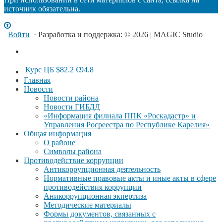
источник обязательна.
Войти
· Разработка и поддержка: © 2026 | MAGIC Studio
Курс ЦБ
$82.2
€94.8
Главная
Новости
Новости района
Новости ГИБДД
«Информация филиала ППК «Роскадастр» и
Управления Росреестра по Республике Карелия»
Общая информация
О районе
Символы района
Противодействие коррупции
Антикоррупционная деятельность
Нормативные правовые акты и иные акты в сфере
противодействия коррупции
Аникоррупционная экпертиза
Методические материалы
Формы документов, связанных с