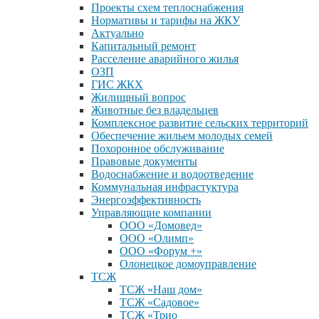
Проекты схем теплоснабжения
Нормативы и тарифы на ЖКУ
Актуально
Капитальный ремонт
Расселение аварийного жилья
ОЗП
ГИС ЖКХ
Жилищный вопрос
Животные без владельцев
Комплексное развитие сельских территорий
Обеспечение жильем молодых семей
Похоронное обслуживание
Правовые документы
Водоснабжение и водоотведение
Коммунальная инфрастуктура
Энергоэффективность
Управляющие компании
ООО «Домовед»
ООО «Олимп»
ООО «Форум +»
Олонецкое домоуправление
ТСЖ
ТСЖ «Наш дом»
ТСЖ «Садовое»
ТСЖ «Трио