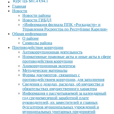
Курс ЦБ
$81.4
€94.1
Главная
Новости
Новости района
Новости ГИБДД
«Информация филиала ППК «Роскадастр» и
Управления Росреестра по Республике Карелия»
Общая информация
О районе
Символы района
Противодействие коррупции
Антикоррупционная деятельность
Нормативные правовые акты и иные акты в сфере
противодействия коррупции
Аникоррупционная экпертиза
Методические материалы
Формы документов, связанных с
противодействием коррупции, для заполнения
Сведения о доходах, расходах, об имуществе и
обязательствах имущественного характера
Информация о рассчитываемой за календарный
год среднемесячной заработной плате
руководителей, их заместителей и главных
бухгалтеров муниципальных учреждений и
муниципальных унитарных предприятий