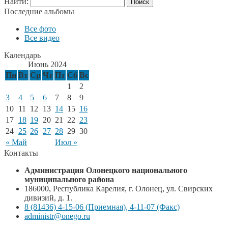
Найти:
Последние альбомы
Все фото
Все видео
Календарь
Июнь 2024
Пн
Вт
Ср
Чт
Пт
Сб
Вс
1
2
3
4
5
6
7
8
9
10
11
12
13
14
15
16
17
18
19
20
21
22
23
24
25
26
27
28
29
30
« Май
Июл »
Контакты
Администрация Олонецкого национального
муниципального района
186000, Республика Карелия, г. Олонец, ул. Свирских
дивизий, д. 1.
8 (81436) 4-15-06 (Приемная), 4-11-07 (Факс)
administr@onego.ru