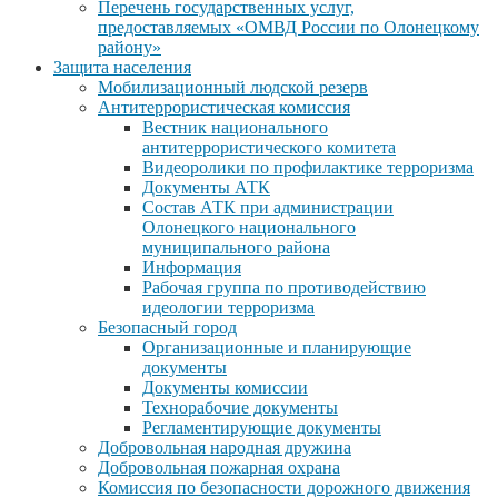
Перечень государственных услуг,
предоставляемых «ОМВД России по Олонецкому
району»
Защита населения
Мобилизационный людской резерв
Антитеррористическая комиссия
Вестник национального
антитеррористического комитета
Видеоролики по профилактике терроризма
Документы АТК
Состав АТК при администрации
Олонецкого национального
муниципального района
Информация
Рабочая группа по противодействию
идеологии терроризма
Безопасный город
Организационные и планирующие
документы
Документы комиссии
Технорабочие документы
Регламентирующие документы
Добровольная народная дружина
Добровольная пожарная охрана
Комиссия по безопасности дорожного движения