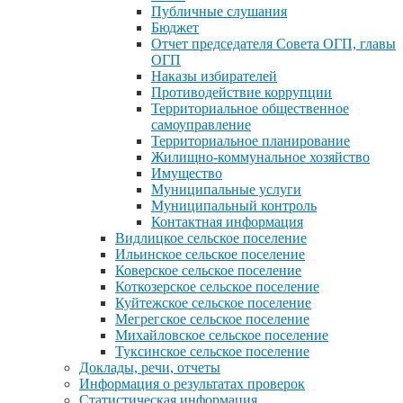
Публичные слушания
Бюджет
Отчет председателя Совета ОГП, главы
ОГП
Наказы избирателей
Противодействие коррупции
Территориальное общественное
самоуправление
Территориальное планирование
Жилищно-коммунальное хозяйство
Имущество
Муниципальные услуги
Муниципальный контроль
Контактная информация
Видлицкое сельское поселение
Ильинское сельское поселение
Коверское сельское поселение
Коткозерское сельское поселение
Куйтежское сельское поселение
Мегрегское сельское поселение
Михайловское сельское поселение
Туксинское сельское поселение
Доклады, речи, отчеты
Информация о результатах проверок
Статистическая информация