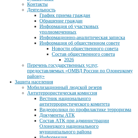
Контакты
Деятельность
График приема граждан
Обращение граждан
Информация об участковых
уполномоченных
Информационно-аналитическая записка
Информация об общественном совете
Новости общественного совета
Состав общественного совета
2026
Перечень государственных услуг,
предоставляемых «ОМВД России по Олонецкому
району»
Защита населения
Мобилизационный людской резерв
Антитеррористическая комиссия
Вестник национального
антитеррористического комитета
Видеоролики по профилактике терроризма
Документы АТК
Состав АТК при администрации
Олонецкого национального
муниципального района
Информация