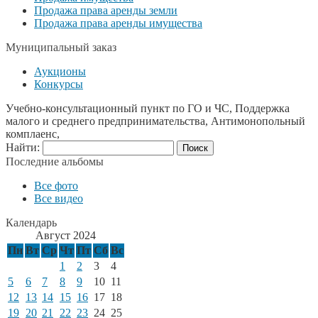
Продажа права аренды земли
Продажа права аренды имущества
Муниципальный заказ
Аукционы
Конкурсы
Учебно-консультационный пункт по ГО и ЧС, Поддержка
малого и среднего предпринимательства, Антимонопольный
комплаенс,
Найти:
Последние альбомы
Все фото
Все видео
Календарь
Август 2024
Пн
Вт
Ср
Чт
Пт
Сб
Вс
1
2
3
4
5
6
7
8
9
10
11
12
13
14
15
16
17
18
19
20
21
22
23
24
25