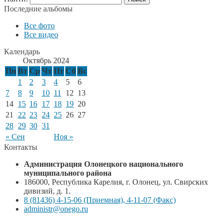
Последние альбомы
Все фото
Все видео
Календарь
Октябрь 2024
Пн
Вт
Ср
Чт
Пт
Сб
Вс
1
2
3
4
5
6
7
8
9
10
11
12
13
14
15
16
17
18
19
20
21
22
23
24
25
26
27
28
29
30
31
« Сен
Ноя »
Контакты
Администрация Олонецкого национального
муниципального района
186000, Республика Карелия, г. Олонец, ул. Свирских
дивизий, д. 1.
8 (81436) 4-15-06 (Приемная), 4-11-07 (Факс)
administr@onego.ru