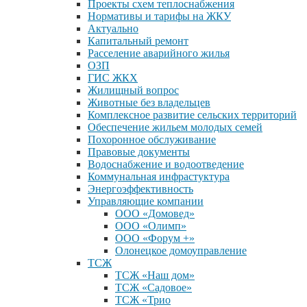
Проекты схем теплоснабжения
Нормативы и тарифы на ЖКУ
Актуально
Капитальный ремонт
Расселение аварийного жилья
ОЗП
ГИС ЖКХ
Жилищный вопрос
Животные без владельцев
Комплексное развитие сельских территорий
Обеспечение жильем молодых семей
Похоронное обслуживание
Правовые документы
Водоснабжение и водоотведение
Коммунальная инфрастуктура
Энергоэффективность
Управляющие компании
ООО «Домовед»
ООО «Олимп»
ООО «Форум +»
Олонецкое домоуправление
ТСЖ
ТСЖ «Наш дом»
ТСЖ «Садовое»
ТСЖ «Трио