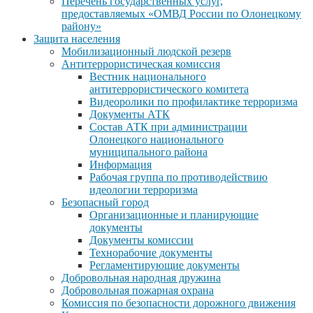
Перечень государственных услуг,
предоставляемых «ОМВД России по Олонецкому
району»
Защита населения
Мобилизационный людской резерв
Антитеррористическая комиссия
Вестник национального
антитеррористического комитета
Видеоролики по профилактике терроризма
Документы АТК
Состав АТК при администрации
Олонецкого национального
муниципального района
Информация
Рабочая группа по противодействию
идеологии терроризма
Безопасный город
Организационные и планирующие
документы
Документы комиссии
Технорабочие документы
Регламентирующие документы
Добровольная народная дружина
Добровольная пожарная охрана
Комиссия по безопасности дорожного движения