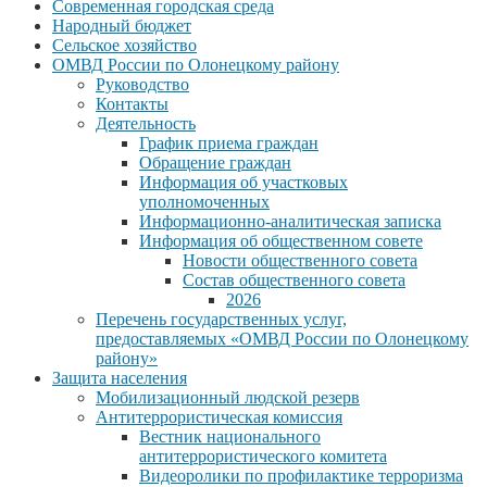
Современная городская среда
Народный бюджет
Сельское хозяйство
ОМВД России по Олонецкому району
Руководство
Контакты
Деятельность
График приема граждан
Обращение граждан
Информация об участковых
уполномоченных
Информационно-аналитическая записка
Информация об общественном совете
Новости общественного совета
Состав общественного совета
2026
Перечень государственных услуг,
предоставляемых «ОМВД России по Олонецкому
району»
Защита населения
Мобилизационный людской резерв
Антитеррористическая комиссия
Вестник национального
антитеррористического комитета
Видеоролики по профилактике терроризма