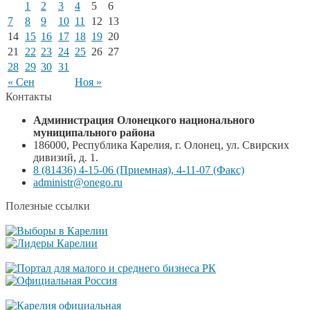
1
2
3
4
5
6
7
8
9
10
11
12
13
14
15
16
17
18
19
20
21
22
23
24
25
26
27
28
29
30
31
« Сен
Ноя »
Контакты
Администрация Олонецкого национального
муниципального района
186000, Республика Карелия, г. Олонец, ул. Свирских
дивизий, д. 1.
8 (81436) 4-15-06 (Приемная), 4-11-07 (Факс)
administr@onego.ru
Полезные ссылки