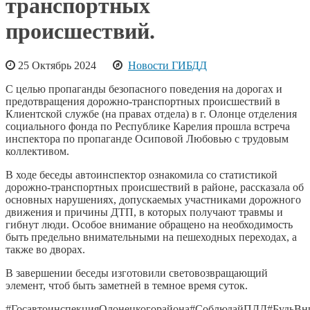
транспортных
происшествий.
25 Октябрь 2024
Новости ГИБДД
С целью пропаганды безопасного поведения на дорогах и
предотвращения дорожно-транспортных происшествий в
Клиентской службе (на правах отдела) в г. Олонце отделения
социального фонда по Республике Карелия прошла встреча
инспектора по пропаганде Осиповой Любовью с трудовым
коллективом.
В ходе беседы автоинспектор ознакомила со статистикой
дорожно-транспортных происшествий в районе, рассказала об
основных нарушениях, допускаемых участниками дорожного
движения и причины ДТП, в которых получают травмы и
гибнут люди. Особое внимание обращено на необходимость
быть предельно внимательными на пешеходных переходах, а
также во дворах.
В завершении беседы изготовили световозвращающий
элемент, чтоб быть заметней в темное время суток.
#ГосавтоинспекцияОлонецкогорайона#СоблюдайПДД#БудьВн