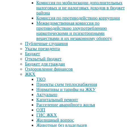
Комиссия по мобилизации дополнительных
налоговых и не налоговых доходов в бюджет
района
Комиссия по противодействию коррупции
Межведомственная комиссия по
противодействию злоупотреблению
наркотическими и психотропными
веществами и их незаконному обороту
Публичные слушания
Указы президента
Бюджет
Открытый бюджет
Бюджет для граждан
Оздоровление финансов
ЖКХ
ТКО
Проекты схем теплоснабжения
Нормативы и тарифы на ЖКУ
Актуально
Капитальный ремонт
Расселение аварийного жилья
ОЗП
ГИС ЖКХ
Жилищный вопрос
Животные без владельцев