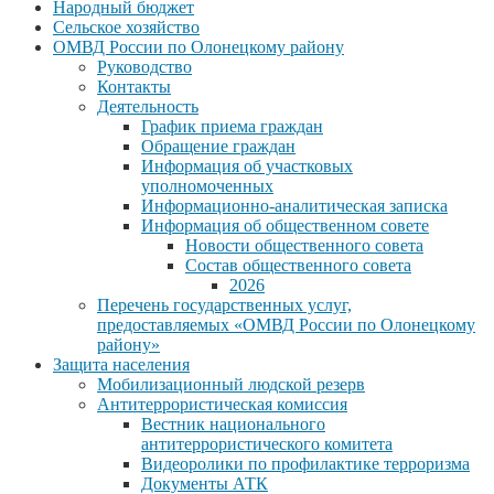
Народный бюджет
Сельское хозяйство
ОМВД России по Олонецкому району
Руководство
Контакты
Деятельность
График приема граждан
Обращение граждан
Информация об участковых
уполномоченных
Информационно-аналитическая записка
Информация об общественном совете
Новости общественного совета
Состав общественного совета
2026
Перечень государственных услуг,
предоставляемых «ОМВД России по Олонецкому
району»
Защита населения
Мобилизационный людской резерв
Антитеррористическая комиссия
Вестник национального
антитеррористического комитета
Видеоролики по профилактике терроризма
Документы АТК