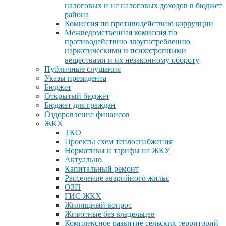
налоговых и не налоговых доходов в бюджет
района
Комиссия по противодействию коррупции
Межведомственная комиссия по
противодействию злоупотреблению
наркотическими и психотропными
веществами и их незаконному обороту
Публичные слушания
Указы президента
Бюджет
Открытый бюджет
Бюджет для граждан
Оздоровление финансов
ЖКХ
ТКО
Проекты схем теплоснабжения
Нормативы и тарифы на ЖКУ
Актуально
Капитальный ремонт
Расселение аварийного жилья
ОЗП
ГИС ЖКХ
Жилищный вопрос
Животные без владельцев
Комплексное развитие сельских территорий