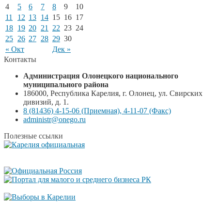
4
5
6
7
8
9
10
11
12
13
14
15
16
17
18
19
20
21
22
23
24
25
26
27
28
29
30
« Окт
Дек »
Контакты
Администрация Олонецкого национального
муниципального района
186000, Республика Карелия, г. Олонец, ул. Свирских
дивизий, д. 1.
8 (81436) 4-15-06 (Приемная), 4-11-07 (Факс)
administr@onego.ru
Полезные ссылки