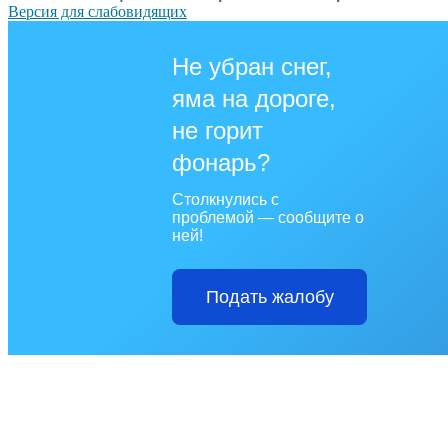
Версия для слабовидящих
Не убран снег,
яма на дороге,
не горит
фонарь?
Столкнулись с
проблемой — сообщите о
ней!
Подать жалобу