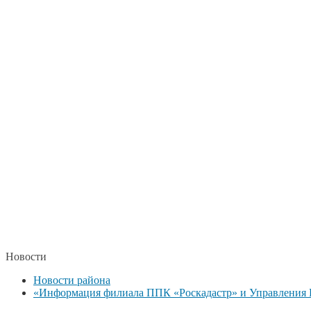
Новости
Новости района
«Информация филиала ППК «Роскадастр» и Управления Р