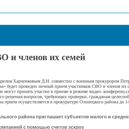
О и членов их семей
 Карелия Харченковым Д.Н. совместно с военным прокурором Пет
а» будет проведен личный прием участников СВО и членов их с
дане могут принять участие в приеме в режиме видео- конференц-
ого решения вопросов, требующих проверки, гражданам целесооб
 прием осуществляется в прокуратуре Олонецкого района до 14 ч
ьного района приглашает субъектов малого и среднег
омпанией с помощью счетов эскроу