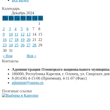
Все видео
Календарь
Декабрь 2024
Пн
Вт
Ср
Чт
Пт
Сб
Вс
1
2
3
4
5
6
7
8
9
10
11
12
13
14
15
16
17
18
19
20
21
22
23
24
25
26
27
28
29
30
31
« Ноя
Янв »
Контакты
Администрация Олонецкого национального муниципал
186000, Республика Карелия, г. Олонец, ул. Свирских диви
8 (81436) 4-15-06 (Приемная), 4-11-07 (Факс)
administr@onego.ru
Полезные ссылки