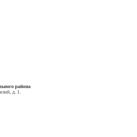
ьного района
зий, д. 1.