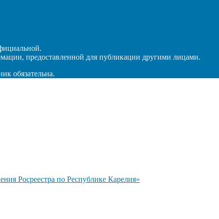
официальной.
рмации, предоставленной для публикации другими лицами.
ник обязательна.
ния Росреестра по Республике Карелия»