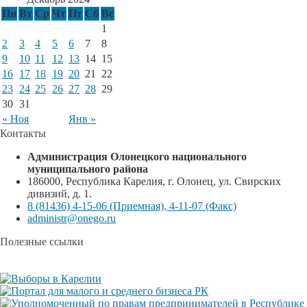
Пн
Вт
Ср
Чт
Пт
Сб
Вс
1
2
3
4
5
6
7
8
9
10
11
12
13
14
15
16
17
18
19
20
21
22
23
24
25
26
27
28
29
30
31
« Ноя
Янв »
Контакты
Администрация Олонецкого национального
муниципального района
186000, Республика Карелия, г. Олонец, ул. Свирских
дивизий, д. 1.
8 (81436) 4-15-06 (Приемная), 4-11-07 (Факс)
administr@onego.ru
Полезные ссылки