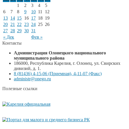
1
2
3
4
5
6
7
8
9
10
11
12
13
14
15
16
17
18
19
20
21
22
23
24
25
26
27
28
29
30
31
« Дек
Фев »
Контакты
Администрация Олонецкого национального
муниципального района
186000, Республика Карелия, г. Олонец, ул. Свирских
дивизий, д. 1.
8 (81436) 4-15-06 (Приемная), 4-11-07 (Факс)
administr@onego.ru
Полезные ссылки