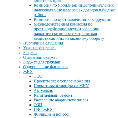
защите их прав
Комиссия по мобилизации дополнительных
налоговых и не налоговых доходов в бюджет
района
Комиссия по противодействию коррупции
Межведомственная комиссия по
противодействию злоупотреблению
наркотическими и психотропными
веществами и их незаконному обороту
Публичные слушания
Указы президента
Бюджет
Открытый бюджет
Бюджет для граждан
Оздоровление финансов
ЖКХ
ТКО
Проекты схем теплоснабжения
Нормативы и тарифы на ЖКУ
Актуально
Капитальный ремонт
Расселение аварийного жилья
ОЗП
ГИС ЖКХ
Жилищный вопрос