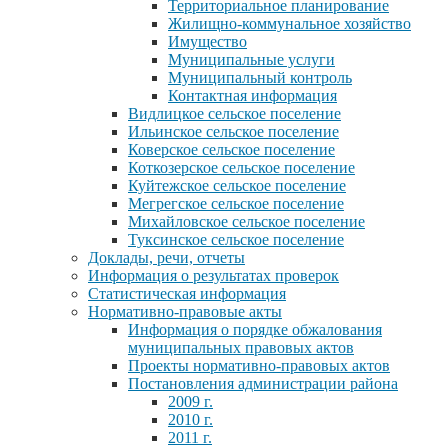
Территориальное планирование
Жилищно-коммунальное хозяйство
Имущество
Муниципальные услуги
Муниципальный контроль
Контактная информация
Видлицкое сельское поселение
Ильинское сельское поселение
Коверское сельское поселение
Коткозерское сельское поселение
Куйтежское сельское поселение
Мегрегское сельское поселение
Михайловское сельское поселение
Туксинское сельское поселение
Доклады, речи, отчеты
Информация о результатах проверок
Статистическая информация
Нормативно-правовые акты
Информация о порядке обжалования
муниципальных правовых актов
Проекты нормативно-правовых актов
Постановления администрации района
2009 г.
2010 г.
2011 г.