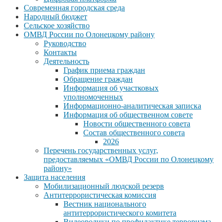
Современная городская среда
Народный бюджет
Сельское хозяйство
ОМВД России по Олонецкому району
Руководство
Контакты
Деятельность
График приема граждан
Обращение граждан
Информация об участковых
уполномоченных
Информационно-аналитическая записка
Информация об общественном совете
Новости общественного совета
Состав общественного совета
2026
Перечень государственных услуг,
предоставляемых «ОМВД России по Олонецкому
району»
Защита населения
Мобилизационный людской резерв
Антитеррористическая комиссия
Вестник национального
антитеррористического комитета
Видеоролики по профилактике терроризма