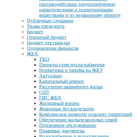
противодействию злоупотреблению
наркотическими и психотропными
веществами и их незаконному обороту
Публичные слушания
Указы президента
Бюджет
Открытый бюджет
Бюджет для граждан
Оздоровление финансов
ЖКХ
ТКО
Проекты схем теплоснабжения
Нормативы и тарифы на ЖКУ
Актуально
Капитальный ремонт
Расселение аварийного жилья
ОЗП
ГИС ЖКХ
Жилищный вопрос
Животные без владельцев
Комплексное развитие сельских территорий
Обеспечение жильем молодых семей
Похоронное обслуживание
Правовые документы
Водоснабжение и водоотведение