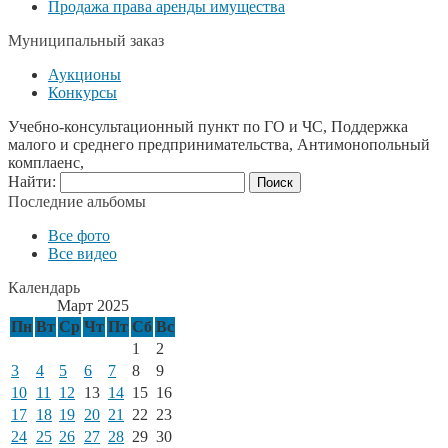
Продажа права аренды имущества
Муниципальный заказ
Аукционы
Конкурсы
Учебно-консультационный пункт по ГО и ЧС, Поддержка
малого и среднего предпринимательства, Антимонопольный
комплаенс,
Найти:
Последние альбомы
Все фото
Все видео
Календарь
Март 2025
Пн
Вт
Ср
Чт
Пт
Сб
Вс
1
2
3
4
5
6
7
8
9
10
11
12
13
14
15
16
17
18
19
20
21
22
23
24
25
26
27
28
29
30