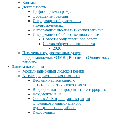
Контакты
Деятельность
График приема граждан
Обращение граждан
Информация об участковых
уполномоченных
Информационно-аналитическая записка
Информация об общественном совете
Новости общественного совета
Состав общественного совета
2026
Перечень государственных услуг,
предоставляемых «ОМВД России по Олонецкому
району»
Защита населения
Мобилизационный людской резерв
Антитеррористическая комиссия
Вестник национального
антитеррористического комитета
Видеоролики по профилактике терроризма
Документы АТК
Состав АТК при администрации
Олонецкого национального
муниципального района
Информация