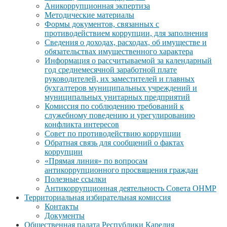
Аникоррупционная экпертиза
Методические материалы
Формы документов, связанных с
противодействием коррупции, для заполнения
Сведения о доходах, расходах, об имуществе и
обязательствах имущественного характера
Информация о рассчитываемой за календарный
год среднемесячной заработной плате
руководителей, их заместителей и главных
бухгалтеров муниципальных учреждений и
муниципальных унитарных предприятий
Комиссия по соблюдению требований к
служебному поведению и урегулированию
конфликта интересов
Совет по противодействию коррупции
Обратная связь для сообщений о фактах
коррупции
«Прямая линия» по вопросам
антикоррупционного просвящения граждан
Полезные ссылки
Антикоррупционная деятельность Совета ОНМР
Территориальная избирательная комиссия
Контакты
Документы
Общественная палата Республики Карелия