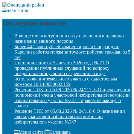
навигация
Последние новости
В конце июля вступили в силу изменения в правилах
назначения единого пособия
Более 44,5 млн рублей компенсировал Соцфонд по
Карелии работодателям за трудоустройство граждан за 5
лет
Постановление от 5 августа 2026 года № 71 О
проведении публичных слушаний по вопросу
предоставления условно разрешенного вида
использования земельного участка с кадастровым
номером 10:14:0050602:159
Решение ТИК от 05.08.2026 № 24/117 -6 О прекращении
полномочий члена участковой избирательной комиссии
избирательного участка №347 с правом решающего
голоса
Решение ТИК от 05.08.2026 № 24/118-6 О назначении
члена участковой избирательной комиссии
избирательного участка №347
Меню сайта
Календарь