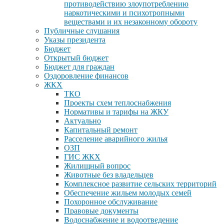
противодействию злоупотреблению
наркотическими и психотропными
веществами и их незаконному обороту
Публичные слушания
Указы президента
Бюджет
Открытый бюджет
Бюджет для граждан
Оздоровление финансов
ЖКХ
ТКО
Проекты схем теплоснабжения
Нормативы и тарифы на ЖКУ
Актуально
Капитальный ремонт
Расселение аварийного жилья
ОЗП
ГИС ЖКХ
Жилищный вопрос
Животные без владельцев
Комплексное развитие сельских территорий
Обеспечение жильем молодых семей
Похоронное обслуживание
Правовые документы
Водоснабжение и водоотведение