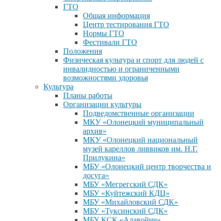
ГТО
Общая информация
Центр тестирования ГТО
Нормы ГТО
Фестивали ГТО
Положения
Физическая культура и спорт для людей с
инвалидностью и ограниченными
возможностями здоровья
Культура
Планы работы
Организации культуры
Подведомственные организации
МКУ «Олонецкий муниципальный
архив»
МКУ «Олонецкий национальный
музей кареллов ливвиков им. Н.Г.
Прилукина»
МБУ «Олонецкий центр творчества и
досуга»
МБУ «Мегрегский СДК»
МБУ «Куйтежский КДЦ»
МБУ «Михайловский СДК»
МБУ «Туксинский СДК»
МБУ КСК «Алавойне»