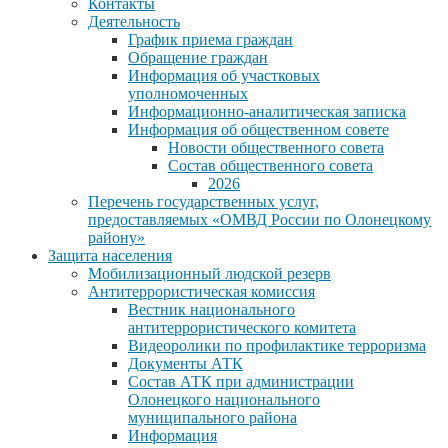
Контакты
Деятельность
График приема граждан
Обращение граждан
Информация об участковых
уполномоченных
Информационно-аналитическая записка
Информация об общественном совете
Новости общественного совета
Состав общественного совета
2026
Перечень государственных услуг,
предоставляемых «ОМВД России по Олонецкому
району»
Защита населения
Мобилизационный людской резерв
Антитеррористическая комиссия
Вестник национального
антитеррористического комитета
Видеоролики по профилактике терроризма
Документы АТК
Состав АТК при администрации
Олонецкого национального
муниципального района
Информация