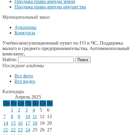
Продажа права аренды земли
Продажа права аренды имущества
Муниципальный заказ
Аукционы
Конкурсы
Учебно-консультационный пункт по ГО и ЧС, Поддержка
малого и среднего предпринимательства, Антимонопольный
комплаенс,
Найти:
Последние альбомы
Все фото
Все видео
Календарь
Апрель 2025
Пн
Вт
Ср
Чт
Пт
Сб
Вс
1
2
3
4
5
6
7
8
9
10
11
12
13
14
15
16
17
18
19
20
21
22
23
24
25
26
27