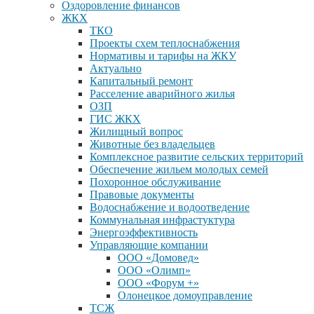
Оздоровление финансов
ЖКХ
ТКО
Проекты схем теплоснабжения
Нормативы и тарифы на ЖКУ
Актуально
Капитальный ремонт
Расселение аварийного жилья
ОЗП
ГИС ЖКХ
Жилищный вопрос
Животные без владельцев
Комплексное развитие сельских территорий
Обеспечение жильем молодых семей
Похоронное обслуживание
Правовые документы
Водоснабжение и водоотведение
Коммунальная инфрастуктура
Энергоэффективность
Управляющие компании
ООО «Домовед»
ООО «Олимп»
ООО «Форум +»
Олонецкое домоуправление
ТСЖ