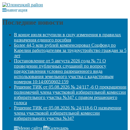
навигация
Последние новости
В конце июля вступили в силу изменения в правилах
назначения единого пособия
Более 44,5 млн рублей компенсировал Соцфонд по
Карелии работодателям за трудоустройство граждан за 5
лет
Постановление от 5 августа 2026 года № 71 О
проведении публичных слушаний по вопросу
предоставления условно разрешенного вида
использования земельного участка с кадастровым
номером 10:14:0050602:159
Решение ТИК от 05.08.2026 № 24/117 -6 О прекращении
полномочий члена участковой избирательной комиссии
избирательного участка №347 с правом решающего
голоса
Решение ТИК от 05.08.2026 № 24/118-6 О назначении
члена участковой избирательной комиссии
избирательного участка №347
Меню сайта
Календарь