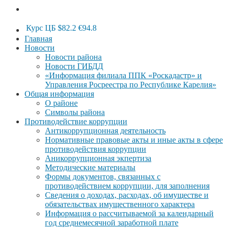
Курс ЦБ
$82.2
€94.8
Главная
Новости
Новости района
Новости ГИБДД
«Информация филиала ППК «Роскадастр» и
Управления Росреестра по Республике Карелия»
Общая информация
О районе
Символы района
Противодействие коррупции
Антикоррупционная деятельность
Нормативные правовые акты и иные акты в сфере
противодействия коррупции
Аникоррупционная экпертиза
Методические материалы
Формы документов, связанных с
противодействием коррупции, для заполнения
Сведения о доходах, расходах, об имуществе и
обязательствах имущественного характера
Информация о рассчитываемой за календарный
год среднемесячной заработной плате