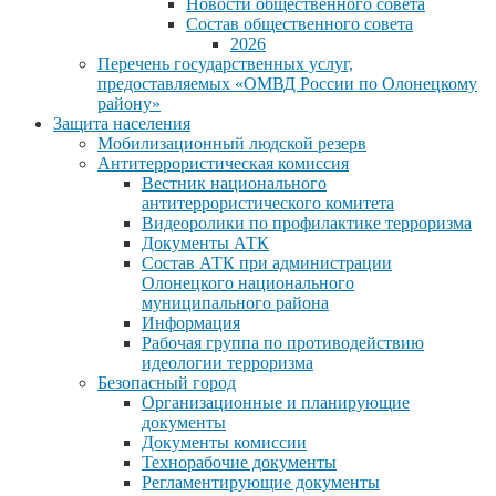
Новости общественного совета
Состав общественного совета
2026
Перечень государственных услуг,
предоставляемых «ОМВД России по Олонецкому
району»
Защита населения
Мобилизационный людской резерв
Антитеррористическая комиссия
Вестник национального
антитеррористического комитета
Видеоролики по профилактике терроризма
Документы АТК
Состав АТК при администрации
Олонецкого национального
муниципального района
Информация
Рабочая группа по противодействию
идеологии терроризма
Безопасный город
Организационные и планирующие
документы
Документы комиссии
Технорабочие документы
Регламентирующие документы