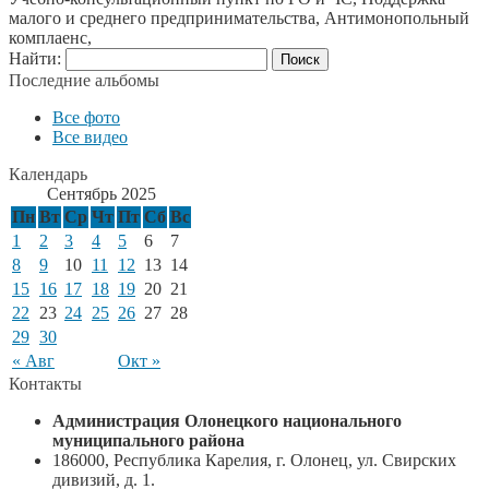
малого и среднего предпринимательства, Антимонопольный
комплаенс,
Найти:
Последние альбомы
Все фото
Все видео
Календарь
Сентябрь 2025
Пн
Вт
Ср
Чт
Пт
Сб
Вс
1
2
3
4
5
6
7
8
9
10
11
12
13
14
15
16
17
18
19
20
21
22
23
24
25
26
27
28
29
30
« Авг
Окт »
Контакты
Администрация Олонецкого национального
муниципального района
186000, Республика Карелия, г. Олонец, ул. Свирских
дивизий, д. 1.