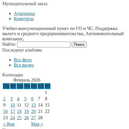
Муниципальный заказ
Аукционы
Конкурсы
Учебно-консультационный пункт по ГО и ЧС, Поддержка
малого и среднего предпринимательства, Антимонопольный
комплаенс,
Найти:
Последние альбомы
Все фото
Все видео
Календарь
Февраль 2026
Пн
Вт
Ср
Чт
Пт
Сб
Вс
1
2
3
4
5
6
7
8
9
10
11
12
13
14
15
16
17
18
19
20
21
22
23
24
25
26
27
28
« Янв
Мар »