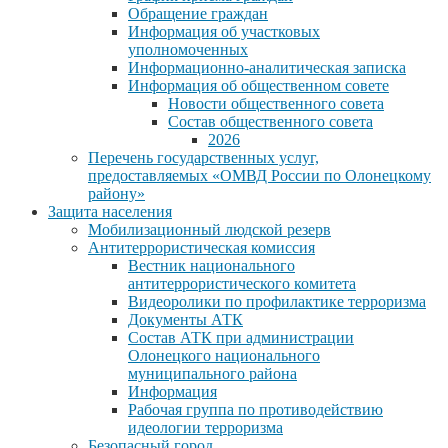
Обращение граждан
Информация об участковых
уполномоченных
Информационно-аналитическая записка
Информация об общественном совете
Новости общественного совета
Состав общественного совета
2026
Перечень государственных услуг,
предоставляемых «ОМВД России по Олонецкому
району»
Защита населения
Мобилизационный людской резерв
Антитеррористическая комиссия
Вестник национального
антитеррористического комитета
Видеоролики по профилактике терроризма
Документы АТК
Состав АТК при администрации
Олонецкого национального
муниципального района
Информация
Рабочая группа по противодействию
идеологии терроризма
Безопасный город