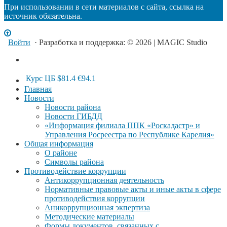
При использовании в сети материалов с сайта, ссылка на
источник обязательна.
Войти
· Разработка и поддержка: © 2026 | MAGIC Studio
Курс ЦБ
$81.4
€94.1
Главная
Новости
Новости района
Новости ГИБДД
«Информация филиала ППК «Роскадастр» и
Управления Росреестра по Республике Карелия»
Общая информация
О районе
Символы района
Противодействие коррупции
Антикоррупционная деятельность
Нормативные правовые акты и иные акты в сфере
противодействия коррупции
Аникоррупционная экпертиза
Методические материалы
Формы документов, связанных с