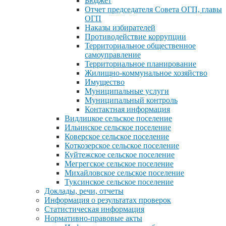
Бюджет
Отчет председателя Совета ОГП, главы
ОГП
Наказы избирателей
Противодействие коррупции
Территориальное общественное
самоуправление
Территориальное планирование
Жилищно-коммунальное хозяйство
Имущество
Муниципальные услуги
Муниципальный контроль
Контактная информация
Видлицкое сельское поселение
Ильинское сельское поселение
Коверское сельское поселение
Коткозерское сельское поселение
Куйтежское сельское поселение
Мегрегское сельское поселение
Михайловское сельское поселение
Туксинское сельское поселение
Доклады, речи, отчеты
Информация о результатах проверок
Статистическая информация
Нормативно-правовые акты