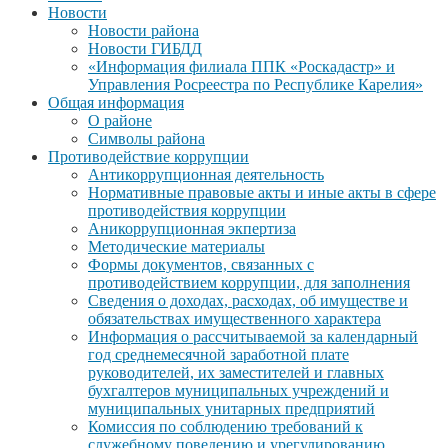
Новости
Новости района
Новости ГИБДД
«Информация филиала ППК «Роскадастр» и
Управления Росреестра по Республике Карелия»
Общая информация
О районе
Символы района
Противодействие коррупции
Антикоррупционная деятельность
Нормативные правовые акты и иные акты в сфере
противодействия коррупции
Аникоррупционная экпертиза
Методические материалы
Формы документов, связанных с
противодействием коррупции, для заполнения
Сведения о доходах, расходах, об имуществе и
обязательствах имущественного характера
Информация о рассчитываемой за календарный
год среднемесячной заработной плате
руководителей, их заместителей и главных
бухгалтеров муниципальных учреждений и
муниципальных унитарных предприятий
Комиссия по соблюдению требований к
служебному поведению и урегулированию