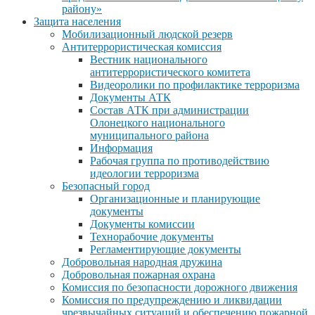
району»
Защита населения
Мобилизационный людской резерв
Антитеррористическая комиссия
Вестник национального
антитеррористического комитета
Видеоролики по профилактике терроризма
Документы АТК
Состав АТК при администрации
Олонецкого национального
муниципального района
Информация
Рабочая группа по противодействию
идеологии терроризма
Безопасный город
Организационные и планирующие
документы
Документы комиссии
Технорабочие документы
Регламентирующие документы
Добровольная народная дружина
Добровольная пожарная охрана
Комиссия по безопасности дорожного движения
Комиссия по предупреждению и ликвидации
чрезвычайных ситуаций и обеспечению пожарной