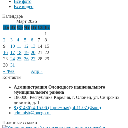
Все фото
Все видео
Календарь
Март 2026
Пн
Вт
Ср
Чт
Пт
Сб
Вс
1
2
3
4
5
6
7
8
9
10
11
12
13
14
15
16
17
18
19
20
21
22
23
24
25
26
27
28
29
30
31
« Фев
Апр »
Контакты
Администрация Олонецкого национального
муниципального района
186000, Республика Карелия, г. Олонец, ул. Свирских
дивизий, д. 1.
8 (81436) 4-15-06 (Приемная), 4-11-07 (Факс)
administr@onego.ru
Полезные ссылки