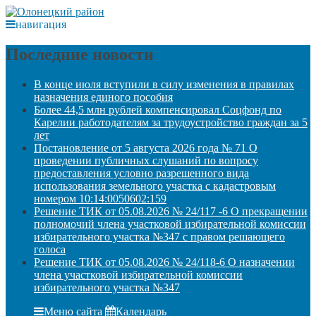
навигация
Последние новости
В конце июля вступили в силу изменения в правилах
назначения единого пособия
Более 44,5 млн рублей компенсировал Соцфонд по
Карелии работодателям за трудоустройство граждан за 5
лет
Постановление от 5 августа 2026 года № 71 О
проведении публичных слушаний по вопросу
предоставления условно разрешенного вида
использования земельного участка с кадастровым
номером 10:14:0050602:159
Решение ТИК от 05.08.2026 № 24/117 -6 О прекращении
полномочий члена участковой избирательной комиссии
избирательного участка №347 с правом решающего
голоса
Решение ТИК от 05.08.2026 № 24/118-6 О назначении
члена участковой избирательной комиссии
избирательного участка №347
Меню сайта
Календарь