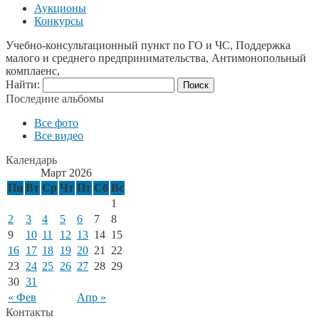
Аукционы
Конкурсы
Учебно-консультационный пункт по ГО и ЧС, Поддержка
малого и среднего предпринимательства, Антимонопольный
комплаенс,
Найти:
Последние альбомы
Все фото
Все видео
Календарь
Март 2026
Пн
Вт
Ср
Чт
Пт
Сб
Вс
1
2
3
4
5
6
7
8
9
10
11
12
13
14
15
16
17
18
19
20
21
22
23
24
25
26
27
28
29
30
31
« Фев
Апр »
Контакты