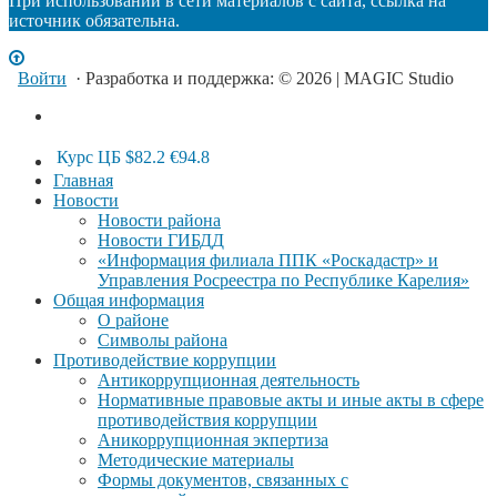
При использовании в сети материалов с сайта, ссылка на
источник обязательна.
Войти
· Разработка и поддержка: © 2026 | MAGIC Studio
Курс ЦБ
$82.2
€94.8
Главная
Новости
Новости района
Новости ГИБДД
«Информация филиала ППК «Роскадастр» и
Управления Росреестра по Республике Карелия»
Общая информация
О районе
Символы района
Противодействие коррупции
Антикоррупционная деятельность
Нормативные правовые акты и иные акты в сфере
противодействия коррупции
Аникоррупционная экпертиза
Методические материалы
Формы документов, связанных с