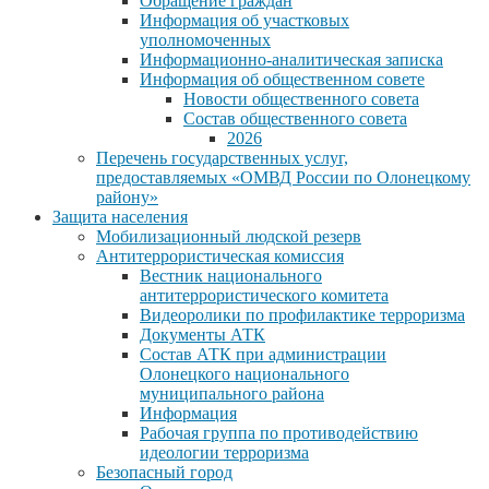
Обращение граждан
Информация об участковых
уполномоченных
Информационно-аналитическая записка
Информация об общественном совете
Новости общественного совета
Состав общественного совета
2026
Перечень государственных услуг,
предоставляемых «ОМВД России по Олонецкому
району»
Защита населения
Мобилизационный людской резерв
Антитеррористическая комиссия
Вестник национального
антитеррористического комитета
Видеоролики по профилактике терроризма
Документы АТК
Состав АТК при администрации
Олонецкого национального
муниципального района
Информация
Рабочая группа по противодействию
идеологии терроризма
Безопасный город