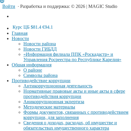
Войти
· Разработка и поддержка: © 2026 | MAGIC Studio
Курс ЦБ
$81.4
€94.1
Главная
Новости
Новости района
Новости ГИБДД
«Информация филиала ППК «Роскадастр» и
Управления Росреестра по Республике Карелия»
Общая информация
О районе
Символы района
Противодействие коррупции
Антикоррупционная деятельность
Нормативные правовые акты и иные акты в сфере
противодействия коррупции
Аникоррупционная экпертиза
Методические материалы
Формы документов, связанных с противодействием
коррупции, для заполнения
Сведения о доходах, расходах, об имуществе и
обязательствах имущественного характера