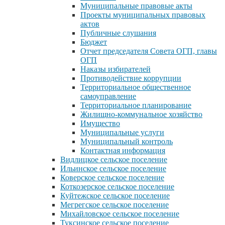
Муниципальные правовые акты
Проекты муниципальных правовых
актов
Публичные слушания
Бюджет
Отчет председателя Совета ОГП, главы
ОГП
Наказы избирателей
Противодействие коррупции
Территориальное общественное
самоуправление
Территориальное планирование
Жилищно-коммунальное хозяйство
Имущество
Муниципальные услуги
Муниципальный контроль
Контактная информация
Видлицкое сельское поселение
Ильинское сельское поселение
Коверское сельское поселение
Коткозерское сельское поселение
Куйтежское сельское поселение
Мегрегское сельское поселение
Михайловское сельское поселение
Туксинское сельское поселение