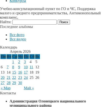
Конкурсы
Учебно-консультационный пункт по ГО и ЧС, Поддержка
малого и среднего предпринимательства, Антимонопольный
комплаенс,
Найти:
Последние альбомы
Все фото
Все видео
Календарь
Апрель 2026
Пн
Вт
Ср
Чт
Пт
Сб
Вс
1
2
3
4
5
6
7
8
9
10
11
12
13
14
15
16
17
18
19
20
21
22
23
24
25
26
27
28
29
30
« Мар
Май »
Контакты
Администрация Олонецкого национального
муниципального района