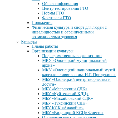
Общая информация
Центр тестирования ГТО
Нормы ГТО
Фестивали ГТО
Положения
Физическая культура и спорт для людей с
инвалидностью и ограниченными
возможностями здоровья
Культура
Планы работы
Организации культуры
Подведомственные организации
МКУ «Олонецкий муниципальный
архив»
МКУ «Олонецкий национальный музей
кареллов ливвиков им. Н.Г. Прилукина»
МБУ «Олонецкий центр творчества и
досуга»
МБУ «Мегрегский СДК»
МБУ «Куйтежский КДЦ»
МБУ «Михайловский СДК»
МБУ «Туксинский СДК»
МБУ КСК «Алавойне»
МБУ «Видлицкий КСЦ» Фиеста»
Олонецкая централизованная