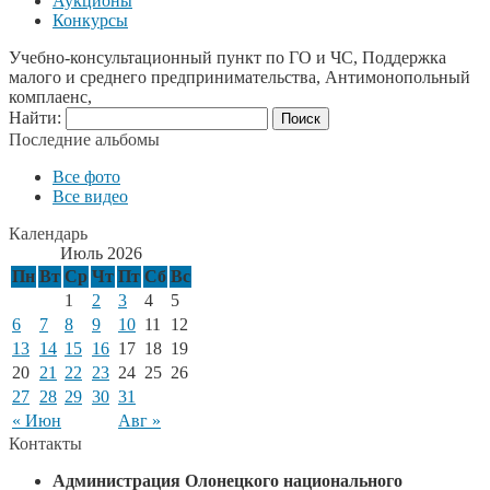
Аукционы
Конкурсы
Учебно-консультационный пункт по ГО и ЧС, Поддержка
малого и среднего предпринимательства, Антимонопольный
комплаенс,
Найти:
Последние альбомы
Все фото
Все видео
Календарь
Июль 2026
Пн
Вт
Ср
Чт
Пт
Сб
Вс
1
2
3
4
5
6
7
8
9
10
11
12
13
14
15
16
17
18
19
20
21
22
23
24
25
26
27
28
29
30
31
« Июн
Авг »
Контакты
Администрация Олонецкого национального