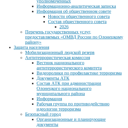
уполномоченных
Информационно-аналитическая записка
Информация об общественном совете
Новости общественного совета
Состав общественного совета
2026
Перечень государственных услуг,
предоставляемых «ОМВД России по Олонецкому
району»
Защита населения
Мобилизационный людской резерв
Антитеррористическая комиссия
Вестник национального
антитеррористического комитета
Видеоролики по профилактике терроризма
Документы АТК
Состав АТК при администрации
Олонецкого национального
муниципального района
Информация
Рабочая группа по противодействию
идеологии терроризма
Безопасный город
Организационные и планирующие
документы