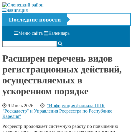
навигация
Последние новости
Меню сайта
Календарь
Расширен перечень видов
регистрационных действий,
осуществляемых в
ускоренном порядке
9 Июль 2026
"Информация филиала ППК
"Роскадастр" и Управления Росреестра по Республике
Карелия"
Росреестр продолжает системную работу по повышению
качества государственных услуг в сфере недвижимости.