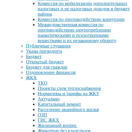
Комиссия по мобилизации дополнительных
налоговых и не налоговых доходов в бюджет
района
Комиссия по противодействию коррупции
Межведомственная комиссия по
противодействию злоупотреблению
наркотическими и психотропными
веществами и их незаконному обороту
Публичные слушания
Указы президента
Бюджет
Открытый бюджет
Бюджет для граждан
Оздоровление финансов
ЖКХ
ТКО
Проекты схем теплоснабжения
Нормативы и тарифы на ЖКУ
Актуально
Капитальный ремонт
Расселение аварийного жилья
ОЗП
ГИС ЖКХ
Жилищный вопрос
Животные без владельцев