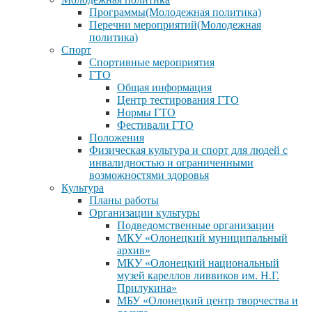
Программы(Молодежная политика)
Перечни мероприятий(Молодежная
политика)
Спорт
Спортивные мероприятия
ГТО
Общая информация
Центр тестирования ГТО
Нормы ГТО
Фестивали ГТО
Положения
Физическая культура и спорт для людей с
инвалидностью и ограниченными
возможностями здоровья
Культура
Планы работы
Организации культуры
Подведомственные организации
МКУ «Олонецкий муниципальный
архив»
МКУ «Олонецкий национальный
музей кареллов ливвиков им. Н.Г.
Прилукина»
МБУ «Олонецкий центр творчества и