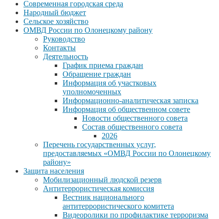
Современная городская среда
Народный бюджет
Сельское хозяйство
ОМВД России по Олонецкому району
Руководство
Контакты
Деятельность
График приема граждан
Обращение граждан
Информация об участковых
уполномоченных
Информационно-аналитическая записка
Информация об общественном совете
Новости общественного совета
Состав общественного совета
2026
Перечень государственных услуг,
предоставляемых «ОМВД России по Олонецкому
району»
Защита населения
Мобилизационный людской резерв
Антитеррористическая комиссия
Вестник национального
антитеррористического комитета
Видеоролики по профилактике терроризма