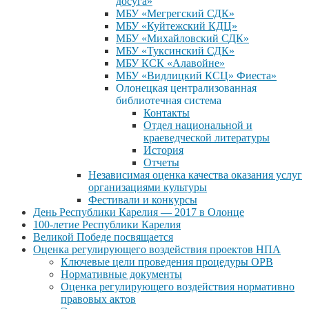
досуга»
МБУ «Мегрегский СДК»
МБУ «Куйтежский КДЦ»
МБУ «Михайловский СДК»
МБУ «Туксинский СДК»
МБУ КСК «Алавойне»
МБУ «Видлицкий КСЦ» Фиеста»
Олонецкая централизованная
библиотечная система
Контакты
Отдел национальной и
краеведческой литературы
История
Отчеты
Независимая оценка качества оказания услуг
организациями культуры
Фестивали и конкурсы
День Республики Карелия — 2017 в Олонце
100-летие Республики Карелия
Великой Победе посвящается
Оценка регулирующего воздействия проектов НПА
Ключевые цели проведения процедуры ОРВ
Нормативные документы
Оценка регулирующего воздействия нормативно
правовых актов