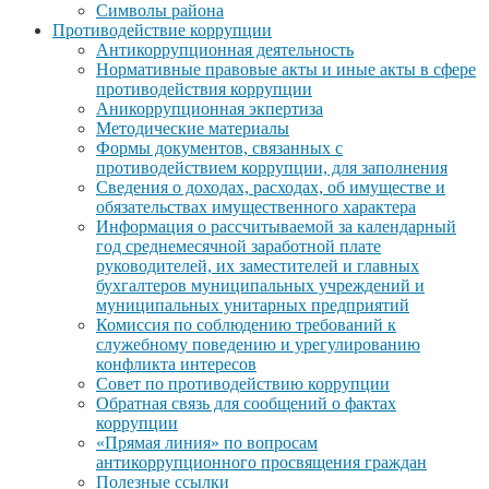
Символы района
Противодействие коррупции
Антикоррупционная деятельность
Нормативные правовые акты и иные акты в сфере
противодействия коррупции
Аникоррупционная экпертиза
Методические материалы
Формы документов, связанных с
противодействием коррупции, для заполнения
Сведения о доходах, расходах, об имуществе и
обязательствах имущественного характера
Информация о рассчитываемой за календарный
год среднемесячной заработной плате
руководителей, их заместителей и главных
бухгалтеров муниципальных учреждений и
муниципальных унитарных предприятий
Комиссия по соблюдению требований к
служебному поведению и урегулированию
конфликта интересов
Совет по противодействию коррупции
Обратная связь для сообщений о фактах
коррупции
«Прямая линия» по вопросам
антикоррупционного просвящения граждан
Полезные ссылки