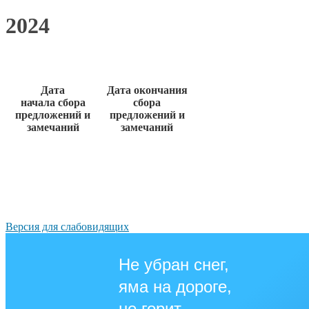
2024
Дата
Дата окончания
начала сбора
сбора
предложений и
предложений и
замечаний
замечаний
Версия для слабовидящих
Не убран снег,
яма на дороге,
не горит