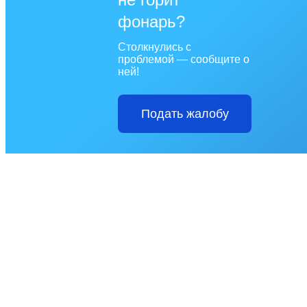
фонарь?
Столкнулись с
проблемой — сообщите о
ней!
Подать жалобу