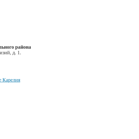
ьного района
зий, д. 1.