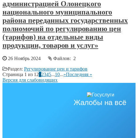
администрацией Олонецкого
национального муниципального
района переданных государственных
полномочий по регулированию цен
(тарифов) на отдельные виды
продукции, товаров и услуг»
26 Ноябрь 2024
Файлов: 2
Раздел:
Регулирование цен и тарифов
Страница 1 из 12
1
2
3
4
5
...
10
...
»
Последняя »
Версия для слабовидящих
Жалобы на всё