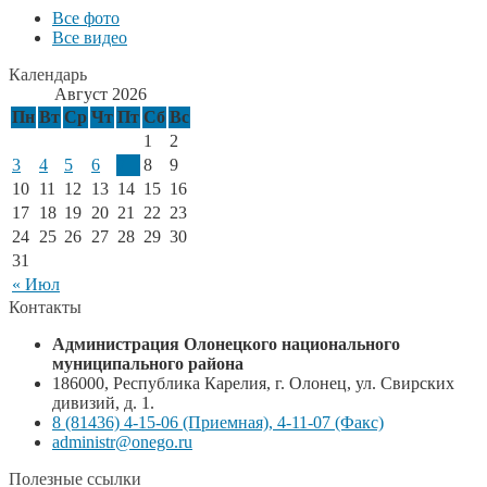
Все фото
Все видео
Календарь
Август 2026
Пн
Вт
Ср
Чт
Пт
Сб
Вс
1
2
3
4
5
6
7
8
9
10
11
12
13
14
15
16
17
18
19
20
21
22
23
24
25
26
27
28
29
30
31
« Июл
Контакты
Администрация Олонецкого национального
муниципального района
186000, Республика Карелия, г. Олонец, ул. Свирских
дивизий, д. 1.
8 (81436) 4-15-06 (Приемная), 4-11-07 (Факс)
administr@onego.ru
Полезные ссылки