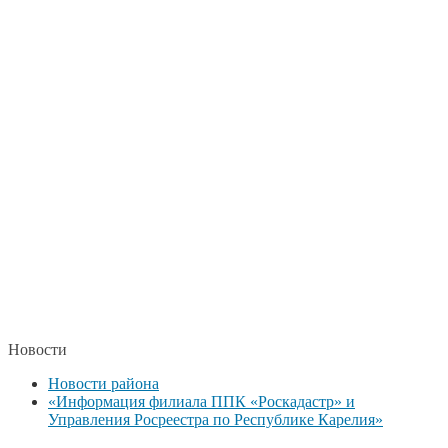
Новости
Новости района
«Информация филиала ППК «Роскадастр» и
Управления Росреестра по Республике Карелия»