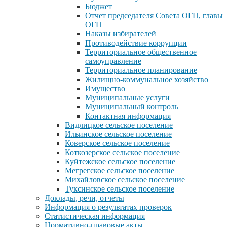
Бюджет
Отчет председателя Совета ОГП, главы
ОГП
Наказы избирателей
Противодействие коррупции
Территориальное общественное
самоуправление
Территориальное планирование
Жилищно-коммунальное хозяйство
Имущество
Муниципальные услуги
Муниципальный контроль
Контактная информация
Видлицкое сельское поселение
Ильинское сельское поселение
Коверское сельское поселение
Коткозерское сельское поселение
Куйтежское сельское поселение
Мегрегское сельское поселение
Михайловское сельское поселение
Туксинское сельское поселение
Доклады, речи, отчеты
Информация о результатах проверок
Статистическая информация
Нормативно-правовые акты