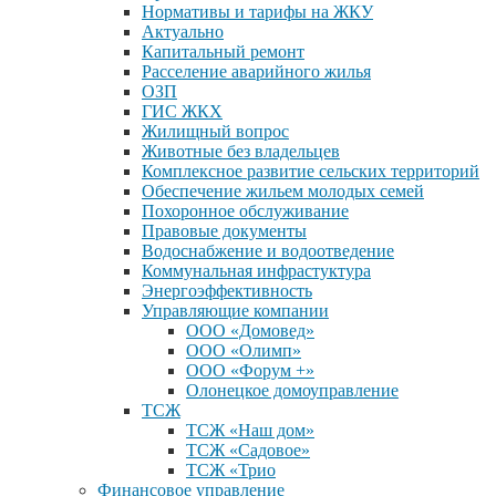
Нормативы и тарифы на ЖКУ
Актуально
Капитальный ремонт
Расселение аварийного жилья
ОЗП
ГИС ЖКХ
Жилищный вопрос
Животные без владельцев
Комплексное развитие сельских территорий
Обеспечение жильем молодых семей
Похоронное обслуживание
Правовые документы
Водоснабжение и водоотведение
Коммунальная инфрастуктура
Энергоэффективность
Управляющие компании
ООО «Домовед»
ООО «Олимп»
ООО «Форум +»
Олонецкое домоуправление
ТСЖ
ТСЖ «Наш дом»
ТСЖ «Садовое»
ТСЖ «Трио
Финансовое управление