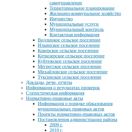
самоуправление
Территориальное планирование
Жилищно-коммунальное хозяйство
Имущество
Муниципальные услуги
Муниципальный контроль
Контактная информация
Видлицкое сельское поселение
Ильинское сельское поселение
Коверское сельское поселение
Коткозерское сельское поселение
Куйтежское сельское поселение
Мегрегское сельское поселение
Михайловское сельское поселение
Туксинское сельское поселение
Доклады, речи, отчеты
Информация о результатах проверок
Статистическая информация
Нормативно-правовые акты
Информация о порядке обжалования
муниципальных правовых актов
Проекты нормативно-правовых актов
Постановления администрации района
2009 г.
2010 г.