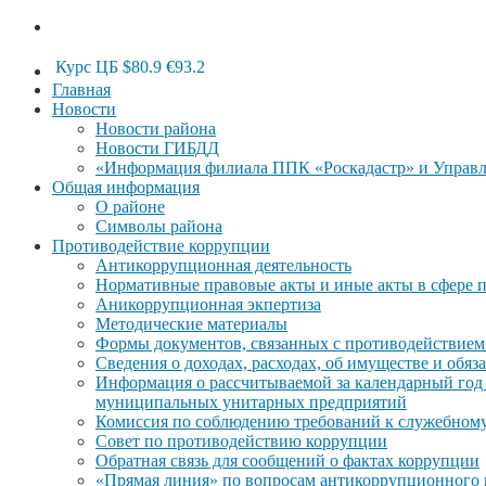
Курс ЦБ
$80.9
€93.2
Главная
Новости
Новости района
Новости ГИБДД
«Информация филиала ППК «Роскадастр» и Управле
Общая информация
О районе
Символы района
Противодействие коррупции
Антикоррупционная деятельность
Нормативные правовые акты и иные акты в сфере 
Аникоррупционная экпертиза
Методические материалы
Формы документов, связанных с противодействием
Сведения о доходах, расходах, об имуществе и обяз
Информация о рассчитываемой за календарный год 
муниципальных унитарных предприятий
Комиссия по соблюдению требований к служебному
Совет по противодействию коррупции
Обратная связь для сообщений о фактах коррупции
«Прямая линия» по вопросам антикоррупционного