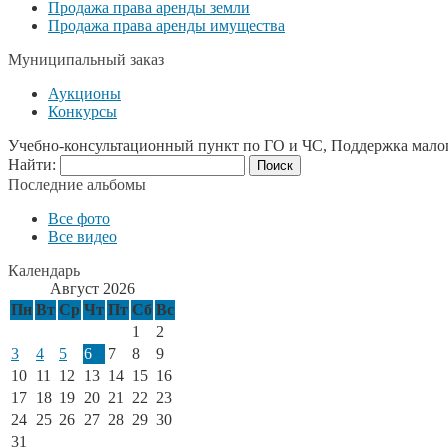
Продажа права аренды земли
Продажа права аренды имущества
Муниципальный заказ
Аукционы
Конкурсы
Учебно-консультационный пункт по ГО и ЧС, Поддержка мало
Найти:
Последние альбомы
Все фото
Все видео
Календарь
Август 2026
Пн
Вт
Ср
Чт
Пт
Сб
Вс
1
2
3
4
5
6
7
8
9
10
11
12
13
14
15
16
17
18
19
20
21
22
23
24
25
26
27
28
29
30
31