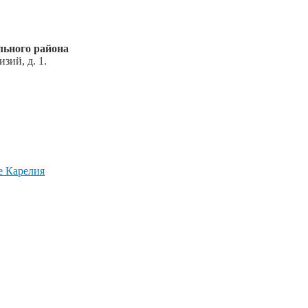
ьного района
зий, д. 1.