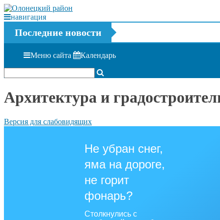
навигация
Последние новости
Меню сайта
Календарь
Архитектура и градостроител
Версия для слабовидящих
Не убран снег,
яма на дороге,
не горит
фонарь?
Столкнулись с