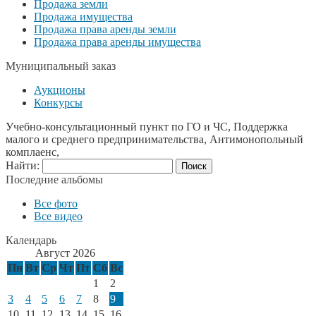
Продажа земли
Продажа имущества
Продажа права аренды земли
Продажа права аренды имущества
Муниципальный заказ
Аукционы
Конкурсы
Учебно-консультационный пункт по ГО и ЧС, Поддержка
малого и среднего предпринимательства, Антимонопольный
комплаенс,
Найти:
Последние альбомы
Все фото
Все видео
Календарь
Август 2026
Пн
Вт
Ср
Чт
Пт
Сб
Вс
1
2
3
4
5
6
7
8
9
10
11
12
13
14
15
16