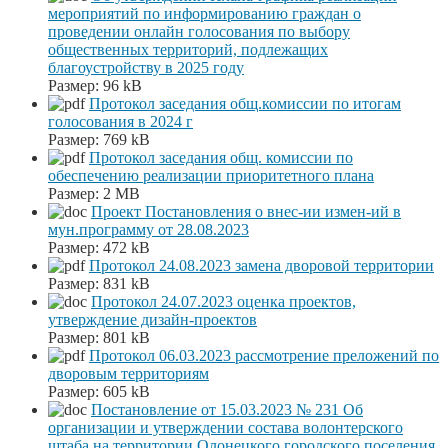
мероприятий по информированию граждан о
проведении онлайн голосования по выбору
общественных территорий, подлежащих
благоустройству в 2025 году
Размер:
96 kB
Протокол заседания общ.комиссии по итогам
голосования в 2024 г
Размер:
769 kB
Протокол заседания общ. комиссии по
обеспечению реализации приоритетного плана
Размер:
2 MB
Проект Постановления о внес-ии измен-ий в
мун.программу от 28.08.2023
Размер:
472 kB
Протокол 24.08.2023 замена дворовой территории
Размер:
831 kB
Протокол 24.07.2023 оценка проектов,
утверждение дизайн-проектов
Размер:
801 kB
Протокол 06.03.2023 рассмотрение преложений по
дворовым территориям
Размер:
605 kB
Постановление от 15.03.2023 № 231 Об
организации и утверждении состава волонтерского
штаба на территории Олонецкого городского поселения