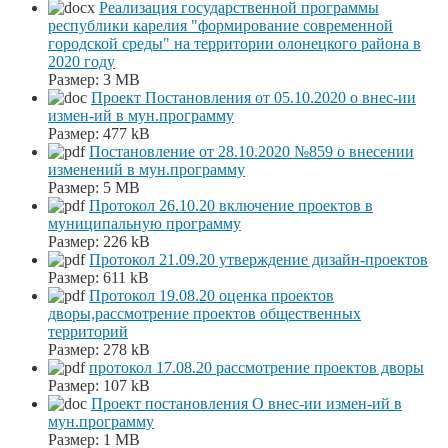
Реализация государственной программы
республики карелия "формирование современной
городской среды" на территории олонецкого района в
2020 году
Размер:
3 MB
Проект Постановления от 05.10.2020 о внес-ии
измен-ий в мун.программу
Размер:
477 kB
Постановление от 28.10.2020 №859 о внесении
изменений в мун.программу
Размер:
5 MB
Протокол 26.10.20 включение проектов в
муниципальную программу
Размер:
226 kB
Протокол 21.09.20 утверждение дизайн-проектов
Размер:
611 kB
Протокол 19.08.20 оценка проектов
дворы,рассмотрение проектов общественных
территорий
Размер:
278 kB
протокол 17.08.20 рассмотрение проектов дворы
Размер:
107 kB
Проект постановления О внес-ии измен-ий в
мун.программу
Размер:
1 MB