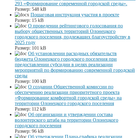
293 «Формирование современной городской среды».
Размер:
548 kB
Пошаговая инструкция участия в проекте
Размер:
15 kB
О проведении рейтингового голосования по
выбору общественных территорий Олонецкого
городского поселения, подлежащих благоустройству в
2025 году
Размер:
101 kB
Об установлении расходных обязательств
бюджета Олонецкого городского поселения при
предоставлении субсидии в целях реализации
мероприятий по формированию современной городской
среды
Размер:
100 kB
О создании Общественной комиссии по
обеспечению реализации приоритетного проекта
«Формирование комфортной городской среды» на
территории Олонецкого городского поселения
Размер:
112 kB
Об организации и утверждении состава
волонтерского штаба на территории Олонецкого
городского поселения
Размер:
96 kB
Об утверждении Плана-графика реализации