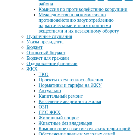
района
Комиссия по противодействию коррупции
Межведомственная комиссия по
противодействию злоупотреблению
наркотическими и психотропными
веществами и их незаконному обороту
Публичные слушания
Указы президента
Бюджет
Открытый бюджет
Бюджет для граждан
Оздоровление финансов
ЖКХ
ТКО
Проекты схем теплоснабжения
Нормативы и тарифы на ЖКУ
Актуально
Капитальный ремонт
Расселение аварийного жилья
ОЗП
ГИС ЖКХ
Жилищный вопрос
Животные без владельцев
Комплексное развитие сельских территорий
Обеспечение жильем молодых семей