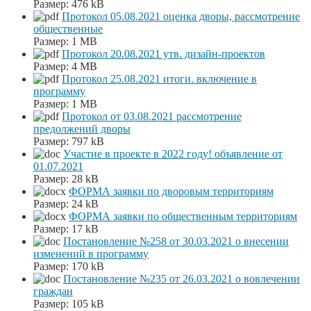
Размер:
476 kB
Протокол 05.08.2021 оценка дворы, рассмотрение
общественные
Размер:
1 MB
Протокол 20.08.2021 утв. дизайн-проектов
Размер:
4 MB
Протокол 25.08.2021 итоги. включение в
программу
Размер:
1 MB
Протокол от 03.08.2021 рассмотрение
предолжений дворы
Размер:
797 kB
Участие в проекте в 2022 году! объявление от
01.07.2021
Размер:
28 kB
ФОРМА заявки по дворовым территориям
Размер:
24 kB
ФОРМА заявки по общественным территориям
Размер:
17 kB
Постановление №258 от 30.03.2021 о внесении
изменений в программу
Размер:
170 kB
Постановление №235 от 26.03.2021 о вовлечении
граждан
Размер:
105 kB