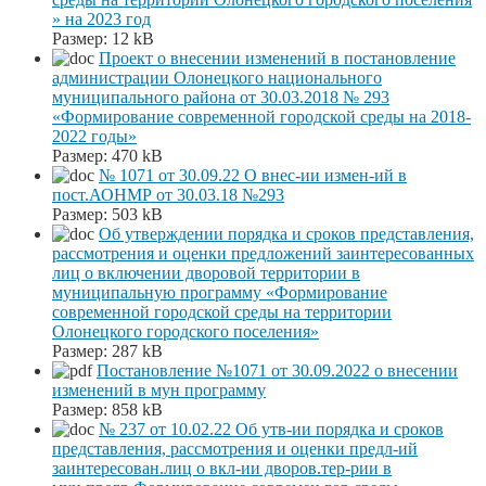
» на 2023 год
Размер:
12 kB
Проект о внесении изменений в постановление
администрации Олонецкого национального
муниципального района от 30.03.2018 № 293
«Формирование современной городской среды на 2018-
2022 годы»
Размер:
470 kB
№ 1071 от 30.09.22 О внес-ии измен-ий в
пост.АОНМР от 30.03.18 №293
Размер:
503 kB
Об утверждении порядка и сроков представления,
рассмотрения и оценки предложений заинтересованных
лиц о включении дворовой территории в
муниципальную программу «Формирование
современной городской среды на территории
Олонецкого городского поселения»
Размер:
287 kB
Постановление №1071 от 30.09.2022 о внесении
изменений в мун программу
Размер:
858 kB
№ 237 от 10.02.22 Об утв-ии порядка и сроков
представления, рассмотрения и оценки предл-ий
заинтересован.лиц о вкл-ии дворов.тер-рии в