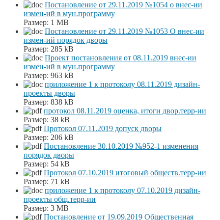
Постановление от 29.11.2019 №1054 о внес-ии
измен-ий в мун.программу
Размер:
1 MB
Постановление от 29.11.2019 №1053 О внес-ии
измен-ий порядок дворы
Размер:
285 kB
Проект постановления от 08.11.2019 внес-ии
измен-ий в мун.программу
Размер:
963 kB
приложение 1 к протоколу 08.11.2019 дизайн-
проекты дворы
Размер:
838 kB
протокол 08.11.2019 оценка, итоги двор.терр-ии
Размер:
38 kB
Протокол 07.11.2019 допуск дворы
Размер:
206 kB
Постановление 30.10.2019 №952-1 изменения
порядок дворы
Размер:
54 kB
Протокол 07.10.2019 итоговый обществ.терр-ии
Размер:
71 kB
приложение 1 к протоколу 07.10.2019 дизайн-
проекты общ.терр-ии
Размер:
3 MB
Постановление от 19.09.2019 Общественная