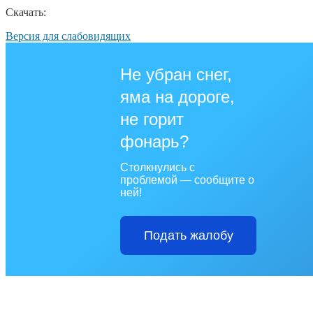
Скачать:
Версия для слабовидящих
Не убран снег,
яма на дороге,
не горит
фонарь?
Столкнулись с
проблемой — сообщите о
ней!
Подать жалобу