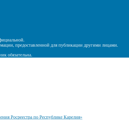
официальной.
рмации, предоставленной для публикации другими лицами.
ник обязательна.
ния Росреестра по Республике Карелия»