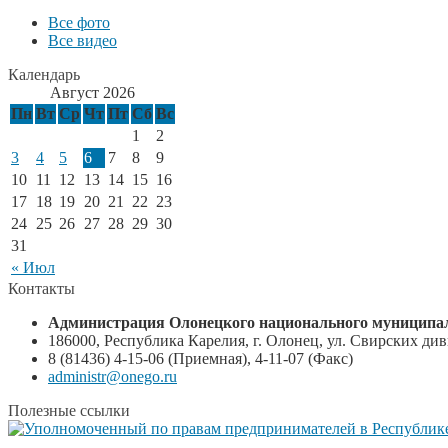
Все фото
Все видео
Календарь
Август 2026
Пн
Вт
Ср
Чт
Пт
Сб
Вс
1
2
3
4
5
6
7
8
9
10
11
12
13
14
15
16
17
18
19
20
21
22
23
24
25
26
27
28
29
30
31
« Июл
Контакты
Администрация Олонецкого национального муниципал
186000, Республика Карелия, г. Олонец, ул. Свирских диви
8 (81436) 4-15-06 (Приемная), 4-11-07 (Факс)
administr@onego.ru
Полезные ссылки