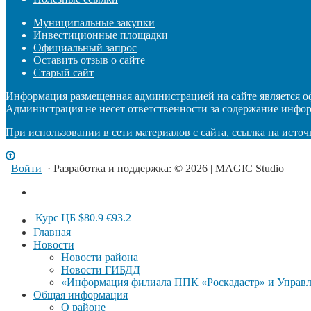
Муниципальные закупки
Инвестиционные площадки
Официальный запрос
Оставить отзыв о сайте
Старый сайт
Информация размещенная администрацией на сайте является 
Администрация не несет ответственности за содержание инфо
При использовании в сети материалов с сайта, ссылка на источ
Войти
· Разработка и поддержка: © 2026 | MAGIC Studio
Курс ЦБ
$80.9
€93.2
Главная
Новости
Новости района
Новости ГИБДД
«Информация филиала ППК «Роскадастр» и Управле
Общая информация
О районе