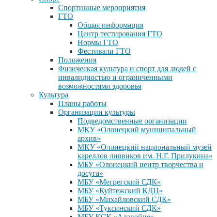
Спортивные мероприятия
ГТО
Общая информация
Центр тестирования ГТО
Нормы ГТО
Фестивали ГТО
Положения
Физическая культура и спорт для людей с
инвалидностью и ограниченными
возможностями здоровья
Культура
Планы работы
Организации культуры
Подведомственные организации
МКУ «Олонецкий муниципальный
архив»
МКУ «Олонецкий национальный музей
кареллов ливвиков им. Н.Г. Прилукина»
МБУ «Олонецкий центр творчества и
досуга»
МБУ «Мегрегский СДК»
МБУ «Куйтежский КДЦ»
МБУ «Михайловский СДК»
МБУ «Туксинский СДК»
МБУ КСК «Алавойне»