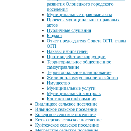
развития Олонецкого городского
поселения
Муниципальные правовые акты
Проекты муниципальных правовых
актов
Публичные слушания
Бюджет
Отчет председателя Совета ОГП, главы
ОГП
Наказы избирателей
Противодействие коррупции
Территориальное общественное
самоуправление
Территориальное планирование
Жилищно-коммунальное хозяйство
Имущество
Муниципальные услуги
Муниципальный контроль
Контактная информация
Видлицкое сельское поселение
Ильинское сельское поселение
Коверское сельское поселение
Коткозерское сельское поселение
Куйтежское сельское поселение
Мегрегское сельское поселение