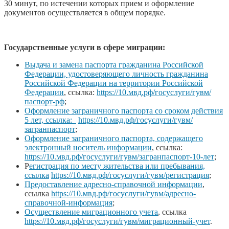
30 минут, по истечении которых прием и оформление
документов осуществляется в общем порядке.
Государственные услуги в сфере миграции:
Выдача и замена паспорта гражданина Российской
Федерации, удостоверяющего личность гражданина
Российской Федерации на территории Российской
Федерации
, ссылка:
https://10.мвд.рф/госуслуги/гувм/
паспорт-рф
;
Оформление заграничного паспорта со сроком действия
5 лет, ссылка:
https://10.мвд.рф/госуслуги/гувм/
загранпаспорт
;
Оформление заграничного паспорта, содержащего
электронный носитель информации
, ссылка:
https://10.мвд.рф/госуслуги/гувм/загранпаспорт-10-лет
;
Р
егистрация по месту жительства или пребывания,
ссылка
https://10.мвд.рф/госуслуги/гувм/регистрация
;
Предоставление адресно-справочной информации
,
ссылка
https://10.мвд.рф/госуслуги/гувм/адресно-
справочной-информация
;
Осуществление миграционного учета
, ссылка
https://10.мвд.рф/госуслуги/гувм/миграционный-учет
.