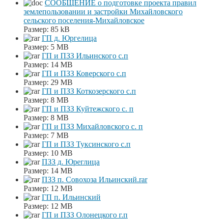
СООБЩЕНИЕ о подготовке проекта правил
землепользовании и застройки Михайловского
сельского поселения-Михайловское
Размер:
85 kB
ГП д. Юргелица
Размер:
5 MB
ГП и ПЗЗ Ильинского с.п
Размер:
14 MB
ГП и ПЗЗ Коверского с.п
Размер:
29 MB
ГП и ПЗЗ Коткозерского с.п
Размер:
8 MB
ГП и ПЗЗ Куйтежского с. п
Размер:
8 MB
ГП и ПЗЗ Михайловского с. п
Размер:
7 MB
ГП и ПЗЗ Туксинского с.п
Размер:
10 MB
ПЗЗ д. Юреглица
Размер:
14 MB
ПЗЗ п. Совохоза Ильинский.rar
Размер:
12 MB
ГП п. Ильинский
Размер:
12 MB
ГП и ПЗЗ Олонецкого г.п