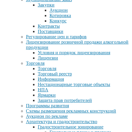
Закупки
Аукцион
Котировка
Конкурс
Контракты
Поставщики
Регулирование цен и тарифов
Лицензирование розничной продажи алкогольной
продукции
Условия и порядок лицензирования
Лицензии
Торговля
Торговля
Торговый реестр
Информация
Нестационарные торговые объекты
НПА
Ярмарки
Защита прав потребителей
Программы развития
Схемы размещения рекламных конструкций
Аукцион по рекламе
Архитектура и градостроительство
Градостроительное зонирование