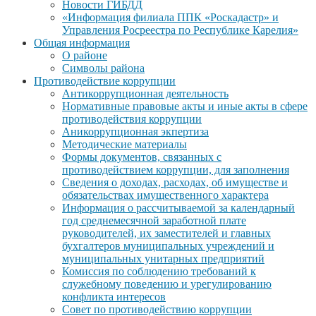
Новости ГИБДД
«Информация филиала ППК «Роскадастр» и
Управления Росреестра по Республике Карелия»
Общая информация
О районе
Символы района
Противодействие коррупции
Антикоррупционная деятельность
Нормативные правовые акты и иные акты в сфере
противодействия коррупции
Аникоррупционная экпертиза
Методические материалы
Формы документов, связанных с
противодействием коррупции, для заполнения
Сведения о доходах, расходах, об имуществе и
обязательствах имущественного характера
Информация о рассчитываемой за календарный
год среднемесячной заработной плате
руководителей, их заместителей и главных
бухгалтеров муниципальных учреждений и
муниципальных унитарных предприятий
Комиссия по соблюдению требований к
служебному поведению и урегулированию
конфликта интересов
Совет по противодействию коррупции