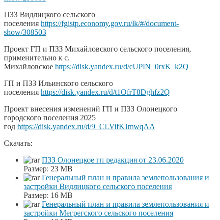
ПЗЗ Видлицкого сельского
поселения
https://fgistp.economy.gov.ru/lk/#/document-
show/308503
Проект ГП и ПЗЗ Михайловского сельского поселения,
применительно к с.
Михайловское
https://disk.yandex.ru/d/cUPlN_0rxK_k2Q
ГП и ПЗЗ Ильинского сельского
поселения
https://disk.yandex.ru/d/t1OfrT8Dghfz2Q
Проект внесения изменений ГП и ПЗЗ Олонецкого
городского поселения 2025
год
https://disk.yandex.ru/d/9_CLVifKJmwqAA
Скачать:
ПЗЗ Олонецкое гп редакция от 23.06.2020
Размер:
23 MB
Генеральный план и правила землепользования и
застройки Видлицкого сельского поселения
Размер:
16 MB
Генеральный план и правила землепользования и
застройки Мегрегского сельского поселения