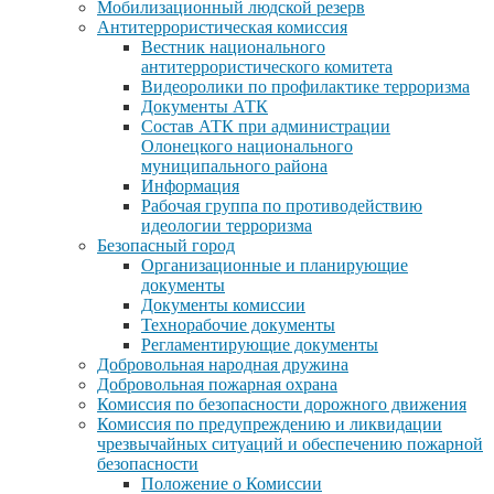
Мобилизационный людской резерв
Антитеррористическая комиссия
Вестник национального
антитеррористического комитета
Видеоролики по профилактике терроризма
Документы АТК
Состав АТК при администрации
Олонецкого национального
муниципального района
Информация
Рабочая группа по противодействию
идеологии терроризма
Безопасный город
Организационные и планирующие
документы
Документы комиссии
Технорабочие документы
Регламентирующие документы
Добровольная народная дружина
Добровольная пожарная охрана
Комиссия по безопасности дорожного движения
Комиссия по предупреждению и ликвидации
чрезвычайных ситуаций и обеспечению пожарной
безопасности
Положение о Комиссии