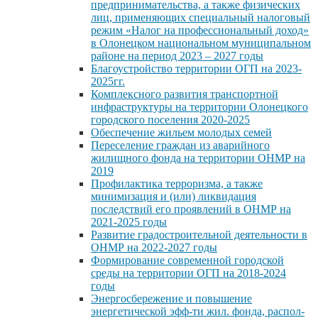
предпринимательства, а также физических
лиц, применяющих специальный налоговый
режим «Налог на профессиональный доход»
в Олонецком национальном муниципальном
районе на период 2023 – 2027 годы
Благоустройство территории ОГП на 2023-
2025гг.
Комплексного развития транспортной
инфраструктуры на территории Олонецкого
городского поселения 2020-2025
Обеспечение жильем молодых семей
Переселение граждан из аварийного
жилищного фонда на территории ОНМР на
2019
Профилактика терроризма, а также
минимизация и (или) ликвидация
последствий его проявлений в ОНМР на
2021-2025 годы
Развитие градостроительной деятельности в
ОНМР на 2022-2027 годы
Формирование современной городской
среды на территории ОГП на 2018-2024
годы
Энергосбережение и повышение
энергетической эфф-ти жил. фонда, распол-