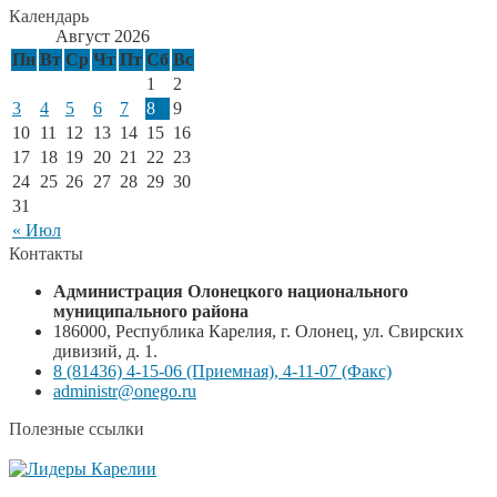
Календарь
Август 2026
Пн
Вт
Ср
Чт
Пт
Сб
Вс
1
2
3
4
5
6
7
8
9
10
11
12
13
14
15
16
17
18
19
20
21
22
23
24
25
26
27
28
29
30
31
« Июл
Контакты
Администрация Олонецкого национального
муниципального района
186000, Республика Карелия, г. Олонец, ул. Свирских
дивизий, д. 1.
8 (81436) 4-15-06 (Приемная), 4-11-07 (Факс)
administr@onego.ru
Полезные ссылки