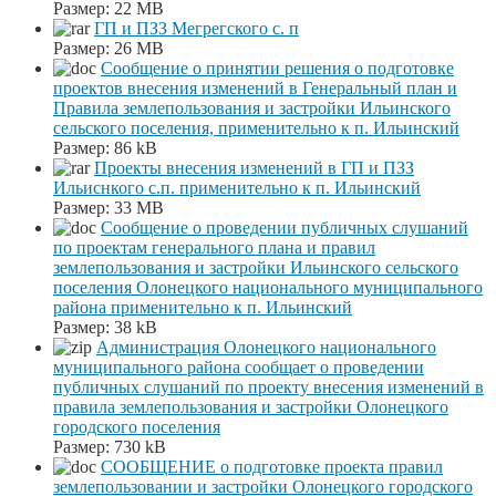
Размер:
22 MB
ГП и ПЗЗ Мегрегского с. п
Размер:
26 MB
Сообщение о принятии решения о подготовке
проектов внесения изменений в Генеральный план и
Правила землепользования и застройки Ильинского
сельского поселения, применительно к п. Ильинский
Размер:
86 kB
Проекты внесения изменений в ГП и ПЗЗ
Ильиснкого с.п. применительно к п. Ильинский
Размер:
33 MB
Сообщение о проведении публичных слушаний
по проектам генерального плана и правил
землепользования и застройки Ильинского сельского
поселения Олонецкого национального муниципального
района применительно к п. Ильинский
Размер:
38 kB
Администрация Олонецкого национального
муниципального района сообщает о проведении
публичных слушаний по проекту внесения изменений в
правила землепользования и застройки Олонецкого
городского поселения
Размер:
730 kB
СООБЩЕНИЕ о подготовке проекта правил
землепользовании и застройки Олонецкого городского