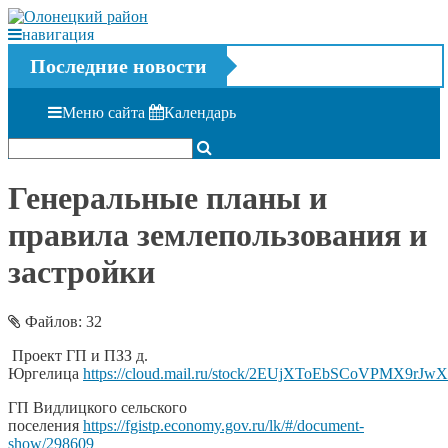
навигация
Последние новости
Меню сайта
Календарь
Генеральные планы и
правила землепользования и
застройки
Файлов: 32
Проект ГП и ПЗЗ д.
Юргелица
https://cloud.mail.ru/stock/2EUjXToEbSCoVPMX9rJw
ГП Видлицкого сельского
поселения
https://fgistp.economy.gov.ru/lk/#/document-
show/298609