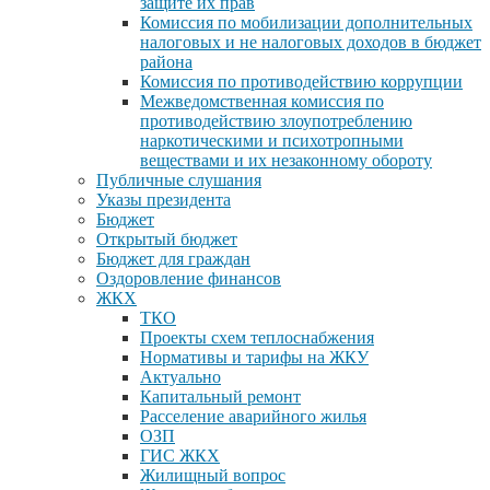
защите их прав
Комиссия по мобилизации дополнительных
налоговых и не налоговых доходов в бюджет
района
Комиссия по противодействию коррупции
Межведомственная комиссия по
противодействию злоупотреблению
наркотическими и психотропными
веществами и их незаконному обороту
Публичные слушания
Указы президента
Бюджет
Открытый бюджет
Бюджет для граждан
Оздоровление финансов
ЖКХ
ТКО
Проекты схем теплоснабжения
Нормативы и тарифы на ЖКУ
Актуально
Капитальный ремонт
Расселение аварийного жилья
ОЗП
ГИС ЖКХ
Жилищный вопрос