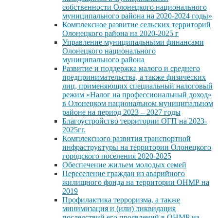
собственности Олонецкого национального
муниципального района на 2020-2024 годы»
Комплексное развитие сельских территорий
Олонецкого района на 2020-2025 г
Управление муниципальными финансами
Олонецкого национального
муниципального района
Развитие и поддержка малого и среднего
предпринимательства, а также физических
лиц, применяющих специальный налоговый
режим «Налог на профессиональный доход»
в Олонецком национальном муниципальном
районе на период 2023 – 2027 годы
Благоустройство территории ОГП на 2023-
2025гг.
Комплексного развития транспортной
инфраструктуры на территории Олонецкого
городского поселения 2020-2025
Обеспечение жильем молодых семей
Переселение граждан из аварийного
жилищного фонда на территории ОНМР на
2019
Профилактика терроризма, а также
минимизация и (или) ликвидация
последствий его проявлений в ОНМР на