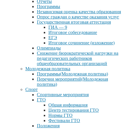
Отчеты
Программы
Независимая оценка качества образования
Опрос граждан о качестве оказания услуг
Государственная итоговая аттестация
ГИА — 9
Итоговое собеседование
ЕГЭ
Итоговое сочинение (изложение)
Олимпиады
Снижение бюрократической нагрузки на
педагогических работников
общеобразовательных организаций
Молодежная политика
Программы(Молодежная политика)
Перечни мероприятий(Молодежная
политика)
Спорт
Спортивные мероприятия
ГТО
Общая информация
Центр тестирования ГТО
Нормы ГТО
Фестивали ГТО
Положения