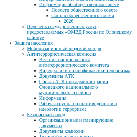
Информация об общественном совете
Новости общественного совета
Состав общественного совета
2026
Перечень государственных услуг,
предоставляемых «ОМВД России по Олонецкому
району»
Защита населения
Мобилизационный людской резерв
Антитеррористическая комиссия
Вестник национального
антитеррористического комитета
Видеоролики по профилактике терроризма
Документы АТК
Состав АТК при администрации
Олонецкого национального
муниципального района
Информация
Рабочая группа по противодействию
идеологии терроризма
Безопасный город
Организационные и планирующие
документы
Документы комиссии
Технорабочие документы