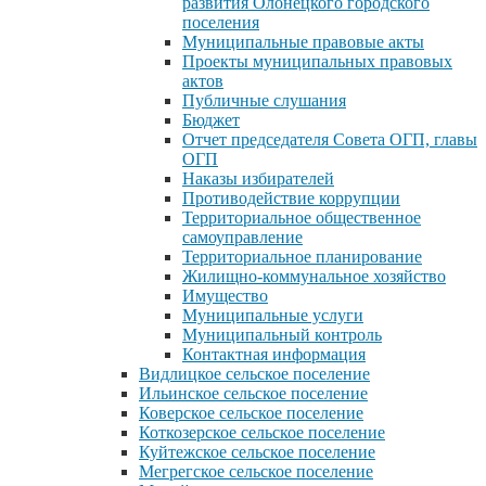
развития Олонецкого городского
поселения
Муниципальные правовые акты
Проекты муниципальных правовых
актов
Публичные слушания
Бюджет
Отчет председателя Совета ОГП, главы
ОГП
Наказы избирателей
Противодействие коррупции
Территориальное общественное
самоуправление
Территориальное планирование
Жилищно-коммунальное хозяйство
Имущество
Муниципальные услуги
Муниципальный контроль
Контактная информация
Видлицкое сельское поселение
Ильинское сельское поселение
Коверское сельское поселение
Коткозерское сельское поселение
Куйтежское сельское поселение
Мегрегское сельское поселение