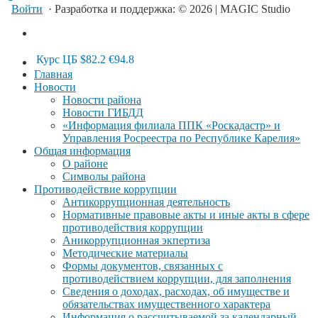
Войти
· Разработка и поддержка: © 2026 | MAGIC Studio
Курс ЦБ
$82.2
€94.8
Главная
Новости
Новости района
Новости ГИБДД
«Информация филиала ППК «Роскадастр» и
Управления Росреестра по Республике Карелия»
Общая информация
О районе
Символы района
Противодействие коррупции
Антикоррупционная деятельность
Нормативные правовые акты и иные акты в сфере
противодействия коррупции
Аникоррупционная экпертиза
Методические материалы
Формы документов, связанных с
противодействием коррупции, для заполнения
Сведения о доходах, расходах, об имуществе и
обязательствах имущественного характера
Информация о рассчитываемой за календарный