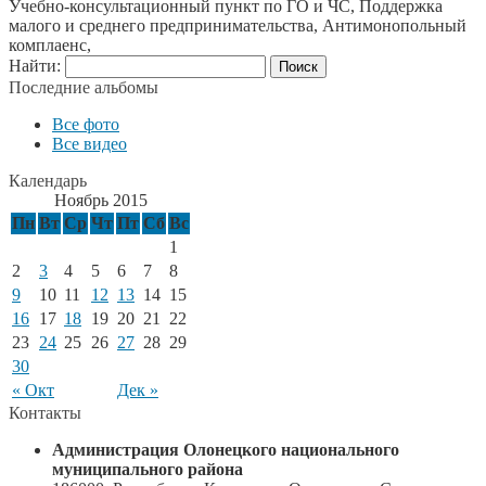
Учебно-консультационный пункт по ГО и ЧС, Поддержка
малого и среднего предпринимательства, Антимонопольный
комплаенс,
Найти:
Последние альбомы
Все фото
Все видео
Календарь
Ноябрь 2015
Пн
Вт
Ср
Чт
Пт
Сб
Вс
1
2
3
4
5
6
7
8
9
10
11
12
13
14
15
16
17
18
19
20
21
22
23
24
25
26
27
28
29
30
« Окт
Дек »
Контакты
Администрация Олонецкого национального
муниципального района