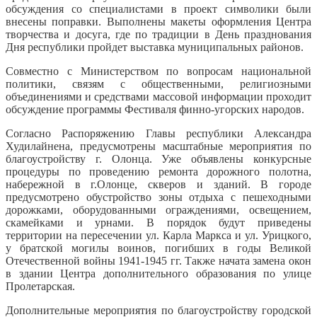
обсуждения со специалистами в проект символики были
внесены поправки. Выполнены макеты оформления Центра
творчества и досуга, где по традиции в День празднования
Дня республики пройдет выставка муниципальных районов.
Совместно с Министерством по вопросам национальной
политики, связям с общественными, религиозными
объединениями и средствами массовой информации проходит
обсуждение программы Фестиваля финно-угорских народов.
Согласно Распоряжению Главы республики Александра
Худилайнена, предусмотрены масштабные мероприятия по
благоустройству г. Олонца. Уже объявлены конкурсные
процедуры по проведению ремонта дорожного полотна,
набережной в г.Олонце, скверов и зданий. В городе
предусмотрено обустройство зоны отдыха с пешеходными
дорожками, оборудованными ограждениями, освещением,
скамейками и урнами. В порядок будут приведены
территории на пересечении ул. Карла Маркса и ул. Урицкого,
у братской могилы воинов, погибших в годы Великой
Отечественной войны 1941-1945 гг. Также начата замена окон
в здании Центра дополнительного образования по улице
Пролетарская.
Дополнительные мероприятия по благоустройству городской