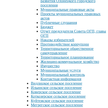
развития Олонецкого городского
поселения
Муниципальные правовые акты
Проекты муниципальных правовых
актов
Публичные слушания
Бюджет
Отчет председателя Совета ОГП, главы
ОГП
Наказы избирателей
Противодействие коррупции
Территориальное общественное
самоуправление
Территориальное планирование
Жилищно-коммунальное хозяйство
Имущество
Муниципальные услуги
Муниципальный контроль
Контактная информация
Видлицкое сельское поселение
Ильинское сельское поселение
Коверское сельское поселение
Коткозерское сельское поселение
Куйтежское сельское поселение
Мегрегское сельское поселение