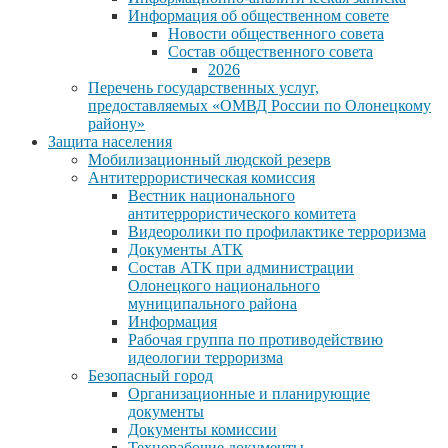
Информация об общественном совете
Новости общественного совета
Состав общественного совета
2026
Перечень государственных услуг,
предоставляемых «ОМВД России по Олонецкому
району»
Защита населения
Мобилизационный людской резерв
Антитеррористическая комиссия
Вестник национального
антитеррористического комитета
Видеоролики по профилактике терроризма
Документы АТК
Состав АТК при администрации
Олонецкого национального
муниципального района
Информация
Рабочая группа по противодействию
идеологии терроризма
Безопасный город
Организационные и планирующие
документы
Документы комиссии
Технорабочие документы