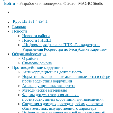
Войти
· Разработка и поддержка: © 2026 | MAGIC Studio
Курс ЦБ
$81.4
€94.1
Главная
Новости
Новости района
Новости ГИБДД
«Информация филиала ППК «Роскадастр» и
Управления Росреестра по Республике Карелия»
Общая информация
О районе
Символы района
Противодействие коррупции
Антикоррупционная деятельность
Нормативные правовые акты и иные акты в сфере
противодействия коррупции
Аникоррупционная экпертиза
Методические материалы
Формы документов, связанных с
противодействием коррупции, для заполнения
Сведения о доходах, расходах, об имуществе и
обязательствах имущественного характера
Информация о рассчитываемой за календарный