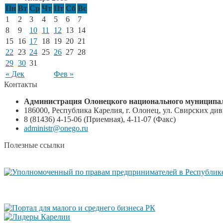
Пн
Вт
Ср
Чт
Пт
Сб
Вс
1
2
3
4
5
6
7
8
9
10
11
12
13
14
15
16
17
18
19
20
21
22
23
24
25
26
27
28
29
30
31
« Дек
Фев »
Контакты
Администрация Олонецкого национального муниципал
186000, Республика Карелия, г. Олонец, ул. Свирских диви
8 (81436) 4-15-06 (Приемная), 4-11-07 (Факс)
administr@onego.ru
Полезные ссылки