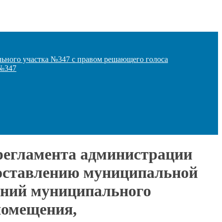
льного участка №347 с правом решающего голоса
 №347
регламента администрации
доставлению муниципальной
ений муниципального
помещения,