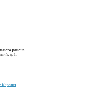
ьного района
зий, д. 1.