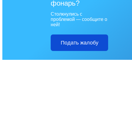
фонарь?
Столкнулись с
проблемой — сообщите о
ней!
Подать жалобу